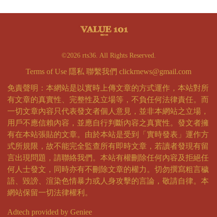
©2026 rts36. All Rights Reserved.
Terms of Use
隱私
聯繫我們
clickrnews@gmail.com
免責聲明：本網站是以實時上傳文章的方式運作，本站對所
有文章的真實性、完整性及立場等，不負任何法律責任。而
一切文章內容只代表發文者個人意見，並非本網站之立場，
用戶不應信賴內容，並應自行判斷內容之真實性。發文者擁
有在本站張貼的文章。由於本站是受到「實時發表」運作方
式所規限，故不能完全監查所有即時文章，若讀者發現有留
言出現問題，請聯絡我們。本站有權刪除任何內容及拒絕任
何人士發文，同時亦有不刪除文章的權力。切勿撰寫粗言穢
語、毀謗、渲染色情暴力或人身攻擊的言論，敬請自律。本
網站保留一切法律權利。
Adtech provided by Geniee