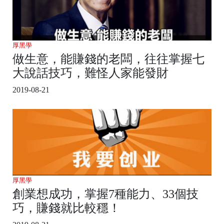
厚黑學
做生意，能賺錢的老闆，往往掌握七
大說話技巧，難怪人家能發財
2019-08-21
厚黑學
創業想成功，掌握7種能力、33個技
巧，賺錢就比較穩！