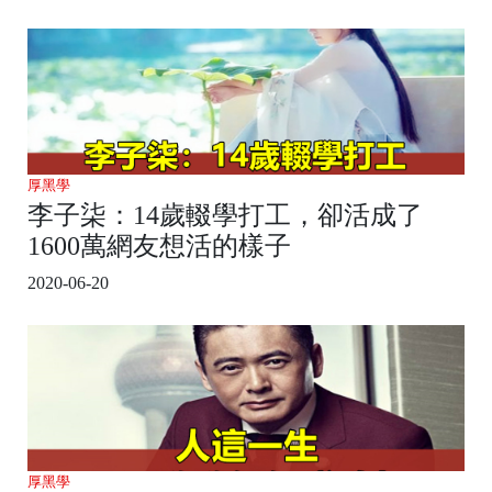
厚黑學
李子柒：14歲輟學打工，卻活成了
1600萬網友想活的樣子
2020-06-20
厚黑學