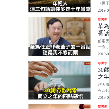
天那
《孟
是說
2019-0
不要
厚黑學
以成長
華
實也是
番
是一
人站
前兩
為說
一圈，
為瑰
第一件
2019-0
整看
厚黑學
先生
30
感慨。
之
不寒而
為什
昨天
刻，
有20
一下
2019-0
依稀記
厚黑學
幾個