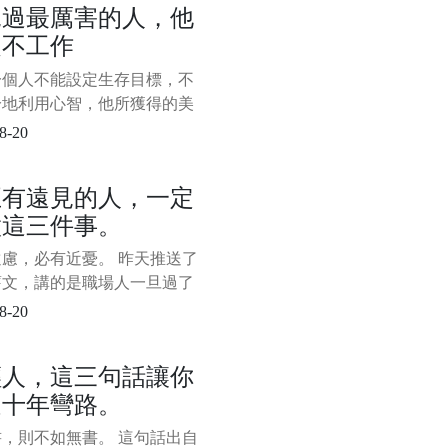
見過最厲害的人，他
創業中的窮小子，為了公司能
從不工作
下去，不得不出去找錢。 見
波投資人，但都沒有人願意資
一個人不能設定生存目標，不
無奈之下，他就在一個投資人
分地利用心智，他所獲得的美
受，不過是人類潛能的一小部
8-20
—米哈里·契克森米哈賴 一、
持精力充沛的秘密 不知你是
正有遠見的人，一定
這樣的感受，每天都感覺自己
做這三件事。
俱疲，不想思考，也不想動，
。 下班後只想
慮，必有近憂。 昨天推送了
舊文，講的是職場人一旦過了
以後，往往會遇到很多問題，
8-20
受人待見了。 這引起了很多
不適。 我知道這會讓人聽著
輕人，這三句話讓你
，但即使你再不爽，再不認
走十年彎路。
現實的問題還是站在那裡，中
還在那裡等著你。 其實，昨
，則不如無書。 這句話出自