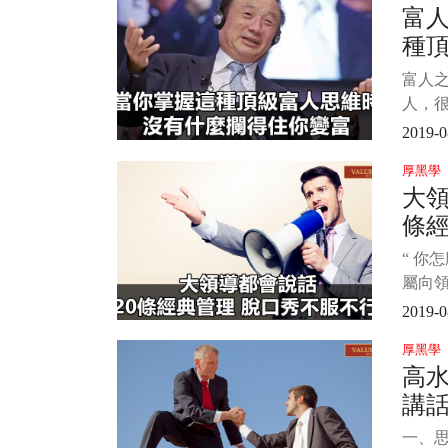
富
和技
種
說，但
技巧
有
富人
能力
人，
習下吧
維，
2019-0
堪稱
厚黑學
思維
大領
那就
條經
錢可
可以
不
“ 你
以收
屬向
別也
報稿
2019-0
這句話
厚黑學
動，
高
默的方
講話
素
一、思