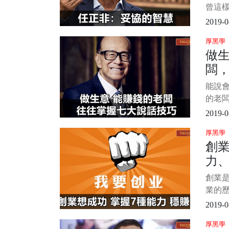
曾這
質是
2019-0
適的
厚黑學
自灰
做
與寬
闆
所在
論是
技
能說
基礎
的老
理
無論
2019-0
他商
厚黑學
事。
創業
闆來
力、
說，
掌握
比
創業
能發財
業的
想搞
都是
2019-0
很強
厚黑學
者來