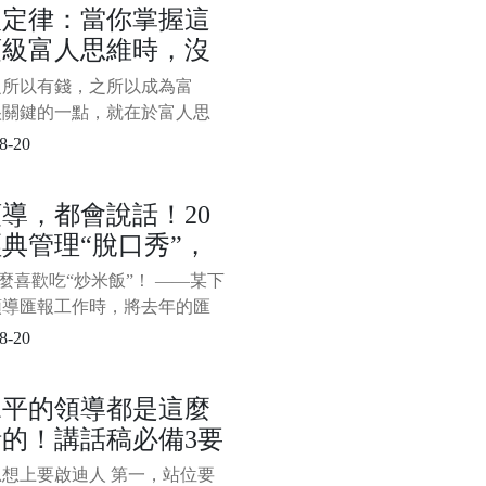
人定律：當你掌握這
巧呢？以下分享創業成功者不
頂級富人思維時，沒
你應該掌握的7種能力、33個
，創業想成功，一旦掌握這些
什麼攔得住你變富
之所以有錢，之所以成為富
和技巧，賺錢就比較穩，來學
很關鍵的一點，就在於富人思
。 第
而在富人思維中，有一種思維
8-20
頂尖，當你掌握這種頂級富人
時，沒有什麼攔得住你變富，
導，都會說話！20
是藉力思維：沒人可以請，沒
典管理“脫口秀”，
以藉，沒資源可以整合，不懂
外包，敵人可以和好，對手可
服不行
怎麼喜歡吃“炒米飯”！ ——某下
購……而窮人與富人的關鍵區
領導匯報工作時，將去年的匯
拿來稍作修改，領導聽後說了
8-20
。 “炒米飯”一詞形象而生
既進行了委婉地批評，又用幽
水平的領導都是這麼
式避免太過尷尬。 “
的！講話稿必備3要
，填內容就行
想上要啟迪人 第一，站位要