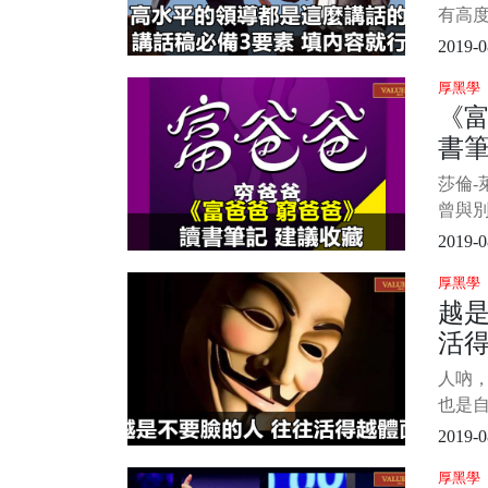
有高
瓴。
2019-0
不謀
厚黑學
高，
《
題，
書
析、解
度。
莎倫-
可測
曾與
年最
2019-0
今為
厚黑學
本—
越
列還
活
《富
金流
人吶
明孩
也是自
天晚
2019-0
故事
厚黑學
闆。 