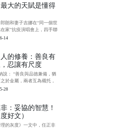
功最大的天賦是懂得
有些負面情緒是需要及時發洩
力
的，強行窩在心裡反而會對我
身心造成傷害；然而，有些負
，郎朗和妻子吉娜在“同一個世
緒是需要我們獨自承擔的，畢
結在家”抗疫演唱會上，四手聯
個人都應該有所忍耐和擔
四座的《Nocturne op. 9 no 1
6-14
min》。 表演結束，夫妻倆還手
，狠狠地撒了一把“狗糧”。
個人的修養：善良有
紛留言點贊： “好羨慕這
線，忍讓有尺度
說： “善良與品德兼備，猶
石之於金屬，兩者互為襯托，
彩。” 當一個人心存善念時，
5-28
與人為善，他人也能感受到個
德魅力所在。 善良，是一個
正非：妥協的智慧！
人的準則，是用積極的一面看
深度好文）
界，看待身邊的一切，發現
發現最好的一面。
管理的灰度》一文中，任正非