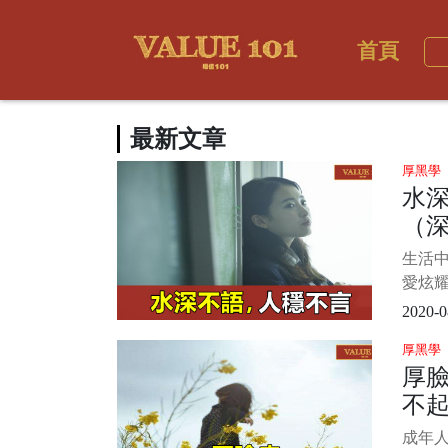
首頁
最新文章
厚黑學
水
（
生活
愛炫耀
道自己
2020-0
怕別人
厚黑學
其實
厚
不露
不
調謙遜
成年