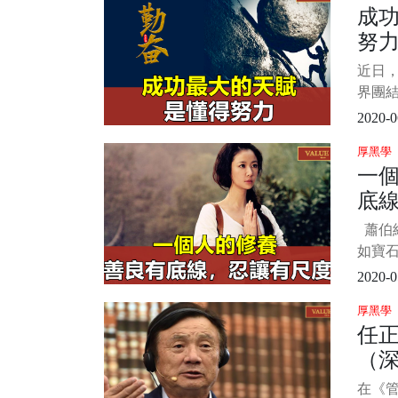
成
說，
努
出來
們的
近日
面情
界團
竟每
彈了驚艷
2020-0
Bb 
厚黑學
動比心
一
網友紛
底
蕭伯納
如寶
益增光
2020-0
就會
厚黑學
人的品
任
人做
（
待世
美、
在《