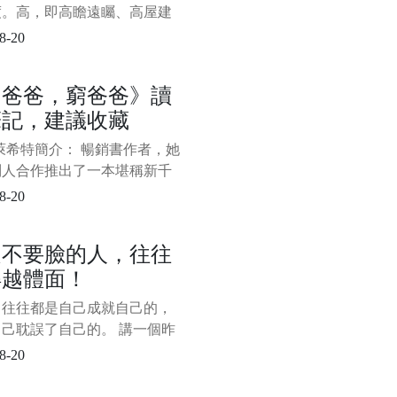
度。高，即高瞻遠矚、高屋建
“不謀全局者，不足以謀一域；
8-20
萬世者，不足以謀一時。”站位
就是要緊緊圍繞講話的核心主
富爸爸，窮爸爸》讀
從歷史的、全面的角度去分
筆記，建議收藏
決問題。 第二，理論要有深
深，即深邃、深刻，而非深不
萊希特簡介： 暢銷書作者，她
、晦澀難懂。理
別人合作推出了一本堪稱新千
具轟動效應的暢銷書，也是迄
8-20
止推出的理財書中最出色的一
—《富爸爸，窮爸爸》。該系
是不要臉的人，往往
包括《富爸爸投資指南》、
得越體面！
爸爸財務自由之路—神奇的現
象限》、《富爸爸富孩子，聰
，往往都是自己成就自己的，
子》。
己耽誤了自己的。 講一個昨
上和朋友吃飯時聽來的故事，
8-20
的主角是朋友老李的現任老
十年前，老李的這個老闆還是