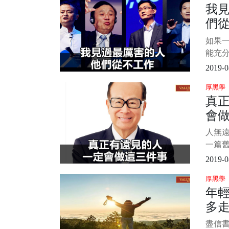
我
一個
們
繼續做
了幾
如果
助。 
能充
好感
2019-0
分。—
厚黑學
永遠保
真
否有
會
身心
累點低
人無遠
一篇
35歲
2019-0
不那麼
厚黑學
讀者的
年
不爽
多
同，
年危機
盡信書