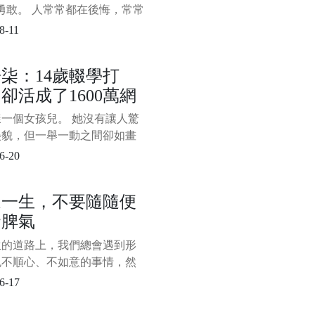
勇敢。 人常常都在後悔，常常
知道......”作為失去機會後的反
8-11
我們心知肚明，失去和後悔不
是被最無用卻也放不下的面子
柒：14歲輟學打
，可還是打心眼裡覺得“面子大
卻活成了1600萬網
，委屈可
想活的樣子
一個女孩兒。 她沒有讓人驚
美貌，但一舉一動之間卻如畫
般古典淡雅。 她的身形十分
6-20
瘦弱，卻能如男子般利落地上
，砍柴捕魚。 她經歷過世間
這一生，不要隨隨便
痛的日子，卻能憑藉黑暗記憶
發脾氣
些許微光，為世人造出了一個
桃源生活。 她從人間走來，
生的道路上，我們總會遇到形
自帶仙氣，出塵而不染，遺
色不順心、不如意的事情，然
攢成一股股憤怒、怨恨、委
6-17
難過的負面情緒，用某種屬於
方式發洩出來。 對我們來