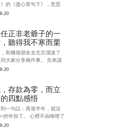
篇文章更多的是在傳遞職場
子》的《盡心章句下》，意思
看書時要有獨立思考的能力，
8-20
迷信書本，否則很難能真正得
。 在人生的漫漫長路上，其
為任正非老爺子的一
如此。 如何過好這一生，這
話，聽得我不寒而栗
個永不過時的話題，很多過來
出來給後面的人指點迷津，因
天，和幾個朋友去北京溜達了
的確實有道理，不少人將其奉
同大家分享兩件事。 先來講
寶
事。 在去北京的高鐵上，完
8-20
完了央視對華為創始人任正非
的《面對面》專訪，心生無限
歲，存款為零，而立
 任老爺子有一番話，聽得我
年的四點感悟
栗。 主持人董倩問任正非，
麼在華為如此生死攸關的時
看到一句話：再過半年，就沒
您還想談教育，這麼關心教育
10+的年份了。 心裡不由咯噔了
，時間走得太快了，太快了。
8-20
得在2010年的某個夜晚，和
舍友圍在筆記本電腦前看了部