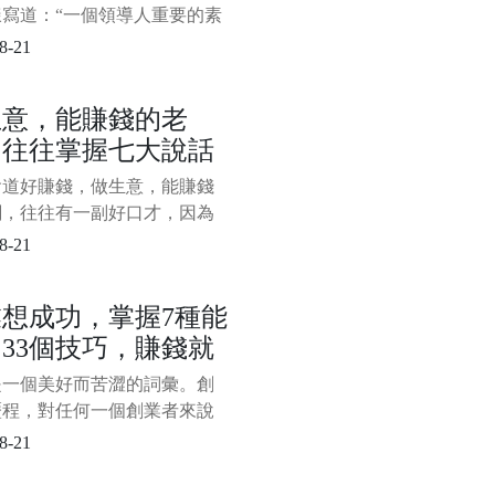
樣寫道：“一個領導人重要的素
方向、節奏。他的水平就是合
8-21
灰度。堅定不移的正確方向來
度、妥協與寬容。”灰度、妥協
生意，能賺錢的老
容正是任正非管理思維的精華
，往往掌握七大說話
，其中妥協處於關鍵環節，無
灰度還是寬容，都要以妥協為
巧，難怪人家能發財
會道好賺錢，做生意，能賺錢
，所以，也可以說任正非的管
闆，往往有一副好口才，因為
是談生意還是推銷產品或者其
8-21
務溝通，都離不開嘴上的本
掌握一定的說話技巧，對於老
想成功，掌握7種能
說是必備的口才本領。一般來
33個技巧，賺錢就
做生意，能賺錢的老闆，往往
以下七大說話技巧，難怪人家
較穩！
是一個美好而苦澀的詞彙。創
，看看你掌握了幾種？ 一、
歷程，對任何一個創業者來說
定生意，離不
一種嚴峻的考驗和挑戰，需要
8-21
的綜合能力。那麼，對於創業
說，需要掌握怎樣的綜合能力