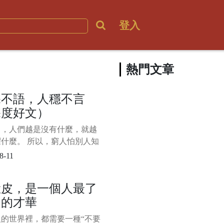
登入
熱門文章
深不語，人穩不言
深度好文）
中，人們越是沒有什麼，就越
什麼。 所以，窮人怕別人知
窮，拼命“炫富”；沒本事的人
8-11
看不起自己，整天“咋呼”。
，生命中的強者，往往是深藏
臉皮，是一個人最了
的，就像飽滿的麥穗一般，低
起的才華
。 正所謂“天不言自高、地
人的世界裡，都需要一種“不要