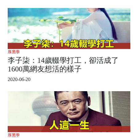
厚黑學
李子柒：14歲輟學打工，卻活成了
1600萬網友想活的樣子
2020-06-20
厚黑學