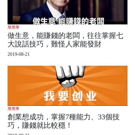
厚黑學
做生意，能賺錢的老闆，往往掌握七
大說話技巧，難怪人家能發財
2019-08-21
厚黑學
創業想成功，掌握7種能力、33個技
巧，賺錢就比較穩！