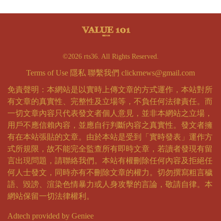
©2026 rts36. All Rights Reserved.
Terms of Use
隱私
聯繫我們
clickrnews@gmail.com
免責聲明：本網站是以實時上傳文章的方式運作，本站對所
有文章的真實性、完整性及立場等，不負任何法律責任。而
一切文章內容只代表發文者個人意見，並非本網站之立場，
用戶不應信賴內容，並應自行判斷內容之真實性。發文者擁
有在本站張貼的文章。由於本站是受到「實時發表」運作方
式所規限，故不能完全監查所有即時文章，若讀者發現有留
言出現問題，請聯絡我們。本站有權刪除任何內容及拒絕任
何人士發文，同時亦有不刪除文章的權力。切勿撰寫粗言穢
語、毀謗、渲染色情暴力或人身攻擊的言論，敬請自律。本
網站保留一切法律權利。
Adtech provided by Geniee