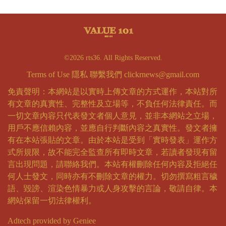
©2026 rts36. All Rights Reserved.
Terms of Use
隱私
聯繫我們
clickrnews@gmail.com
免責聲明：本網站是以實時上傳文章的方式運作，本站對所
有文章的真實性、完整性及立場等，不負任何法律責任。而
一切文章內容只代表發文者個人意見，並非本網站之立場，
用戶不應信賴內容，並應自行判斷內容之真實性。發文者擁
有在本站張貼的文章。由於本站是受到「實時發表」運作方
式所規限，故不能完全監查所有即時文章，若讀者發現有留
言出現問題，請聯絡我們。本站有權刪除任何內容及拒絕任
何人士發文，同時亦有不刪除文章的權力。切勿撰寫粗言穢
語、毀謗、渲染色情暴力或人身攻擊的言論，敬請自律。本
網站保留一切法律權利。
Adtech provided by Geniee