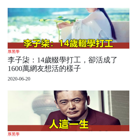
厚黑學
李子柒：14歲輟學打工，卻活成了
1600萬網友想活的樣子
2020-06-20
厚黑學