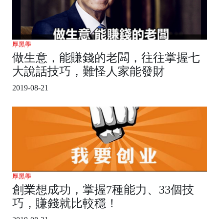
厚黑學
做生意，能賺錢的老闆，往往掌握七
大說話技巧，難怪人家能發財
2019-08-21
厚黑學
創業想成功，掌握7種能力、33個技
巧，賺錢就比較穩！