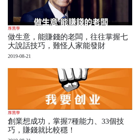
厚黑學
做生意，能賺錢的老闆，往往掌握七
大說話技巧，難怪人家能發財
2019-08-21
厚黑學
創業想成功，掌握7種能力、33個技
巧，賺錢就比較穩！