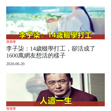
厚黑學
李子柒：14歲輟學打工，卻活成了
1600萬網友想活的樣子
2020-06-20
厚黑學