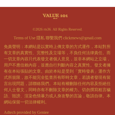
©2026 rts36. All Rights Reserved.
Terms of Use
隱私
聯繫我們
clickrnews@gmail.com
免責聲明：本網站是以實時上傳文章的方式運作，本站對所
有文章的真實性、完整性及立場等，不負任何法律責任。而
一切文章內容只代表發文者個人意見，並非本網站之立場，
用戶不應信賴內容，並應自行判斷內容之真實性。發文者擁
有在本站張貼的文章。由於本站是受到「實時發表」運作方
式所規限，故不能完全監查所有即時文章，若讀者發現有留
言出現問題，請聯絡我們。本站有權刪除任何內容及拒絕任
何人士發文，同時亦有不刪除文章的權力。切勿撰寫粗言穢
語、毀謗、渲染色情暴力或人身攻擊的言論，敬請自律。本
網站保留一切法律權利。
Adtech provided by Geniee