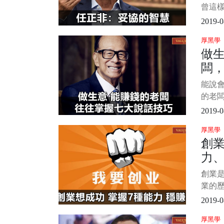
曾這
質是
2019-0
適的
厚黑學
自灰
做
與寬
闆
所在
論是
技
能說
基礎
的老
理
無論
2019-0
他商
厚黑學
事。
創業
闆來
力、
說，
掌握
比
創業
能發財
業的
想搞
都是
2019-0
很強
厚黑學
者來