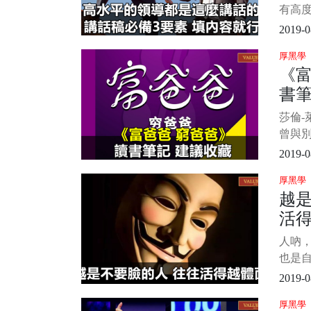
有高
瓴。
2019-0
不謀
厚黑學
高，
《
題，
書
析、解
度。
莎倫-
可測
曾與
年最
2019-0
今為
厚黑學
本—
越
列還
活
《富
金流
人吶
明孩
也是自
天晚
2019-0
故事
厚黑學
闆。 