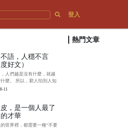
登入
熱門文章
深不語，人穩不言
深度好文）
中，人們越是沒有什麼，就越
什麼。 所以，窮人怕別人知
窮，拼命“炫富”；沒本事的人
8-11
看不起自己，整天“咋呼”。
，生命中的強者，往往是深藏
臉皮，是一個人最了
的，就像飽滿的麥穗一般，低
起的才華
。 正所謂“天不言自高、地
人的世界裡，都需要一種“不要