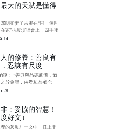
功最大的天賦是懂得
有些負面情緒是需要及時發洩
力
的，強行窩在心裡反而會對我
身心造成傷害；然而，有些負
，郎朗和妻子吉娜在“同一個世
緒是需要我們獨自承擔的，畢
結在家”抗疫演唱會上，四手聯
個人都應該有所忍耐和擔
四座的《Nocturne op. 9 no 1
6-14
min》。 表演結束，夫妻倆還手
，狠狠地撒了一把“狗糧”。
個人的修養：善良有
紛留言點贊： “好羨慕這
線，忍讓有尺度
說： “善良與品德兼備，猶
石之於金屬，兩者互為襯托，
彩。” 當一個人心存善念時，
5-28
與人為善，他人也能感受到個
德魅力所在。 善良，是一個
正非：妥協的智慧！
人的準則，是用積極的一面看
深度好文）
界，看待身邊的一切，發現
發現最好的一面。
管理的灰度》一文中，任正非