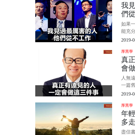
我
一個
們
繼續做
了幾
如果
助。 
能充
好感
2019-0
分。—
厚黑學
永遠保
真
否有
會
身心
累點低
人無遠
一篇
35歲
2019-0
不那麼
厚黑學
讀者的
年
不爽
多
同，
年危機
盡信書