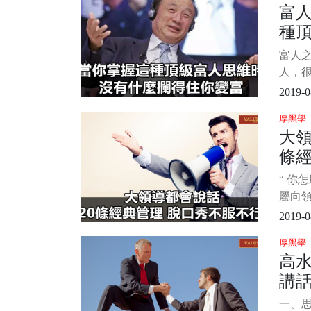
富
和技
種
說，但
技巧
有
富人
能力
人，
習下吧
維，
2019-0
堪稱
厚黑學
思維
大領
那就
條經
錢可
可以
不
“ 你
以收
屬向
別也
報稿
2019-0
這句話
厚黑學
動，
高
默的方
講話
素
一、思