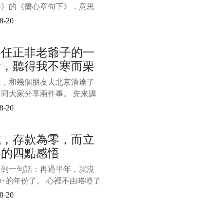
篇文章更多的是在傳遞職場
子》的《盡心章句下》，意思
看書時要有獨立思考的能力，
8-20
迷信書本，否則很難能真正得
。 在人生的漫漫長路上，其
為任正非老爺子的一
如此。 如何過好這一生，這
話，聽得我不寒而栗
個永不過時的話題，很多過來
出來給後面的人指點迷津，因
天，和幾個朋友去北京溜達了
的確實有道理，不少人將其奉
同大家分享兩件事。 先來講
寶
事。 在去北京的高鐵上，完
8-20
完了央視對華為創始人任正非
的《面對面》專訪，心生無限
歲，存款為零，而立
 任老爺子有一番話，聽得我
年的四點感悟
栗。 主持人董倩問任正非，
麼在華為如此生死攸關的時
看到一句話：再過半年，就沒
您還想談教育，這麼關心教育
10+的年份了。 心裡不由咯噔了
，時間走得太快了，太快了。
8-20
得在2010年的某個夜晚，和
舍友圍在筆記本電腦前看了部