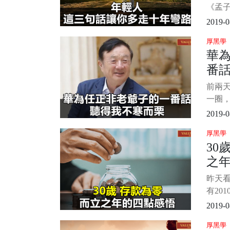
天那
《孟
是說
2019-0
不要
厚黑學
以成長
華
實也是
番
是一
人站
前兩
為說
一圈，
為瑰
第一件
2019-0
整看
厚黑學
先生
30
感慨。
之
不寒而
為什
昨天
刻，
有20
一下
2019-0
依稀記
厚黑學
幾個