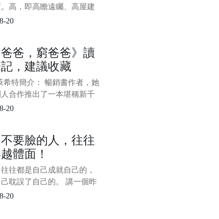
度。高，即高瞻遠矚、高屋建
“不謀全局者，不足以謀一域；
8-20
萬世者，不足以謀一時。”站位
就是要緊緊圍繞講話的核心主
富爸爸，窮爸爸》讀
從歷史的、全面的角度去分
筆記，建議收藏
決問題。 第二，理論要有深
深，即深邃、深刻，而非深不
萊希特簡介： 暢銷書作者，她
、晦澀難懂。理
別人合作推出了一本堪稱新千
具轟動效應的暢銷書，也是迄
8-20
止推出的理財書中最出色的一
—《富爸爸，窮爸爸》。該系
是不要臉的人，往往
包括《富爸爸投資指南》、
得越體面！
爸爸財務自由之路—神奇的現
象限》、《富爸爸富孩子，聰
，往往都是自己成就自己的，
子》。
己耽誤了自己的。 講一個昨
上和朋友吃飯時聽來的故事，
8-20
的主角是朋友老李的現任老
十年前，老李的這個老闆還是