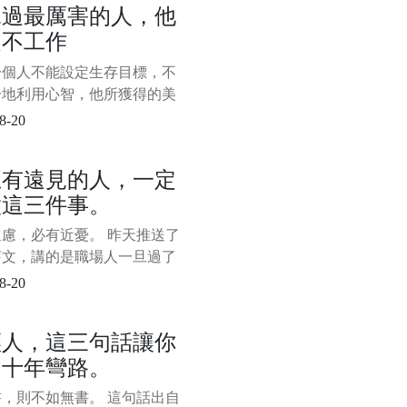
見過最厲害的人，他
創業中的窮小子，為了公司能
從不工作
下去，不得不出去找錢。 見
波投資人，但都沒有人願意資
一個人不能設定生存目標，不
無奈之下，他就在一個投資人
分地利用心智，他所獲得的美
受，不過是人類潛能的一小部
8-20
—米哈里·契克森米哈賴 一、
持精力充沛的秘密 不知你是
正有遠見的人，一定
這樣的感受，每天都感覺自己
做這三件事。
俱疲，不想思考，也不想動，
。 下班後只想
慮，必有近憂。 昨天推送了
舊文，講的是職場人一旦過了
以後，往往會遇到很多問題，
8-20
受人待見了。 這引起了很多
不適。 我知道這會讓人聽著
輕人，這三句話讓你
，但即使你再不爽，再不認
走十年彎路。
現實的問題還是站在那裡，中
還在那裡等著你。 其實，昨
，則不如無書。 這句話出自