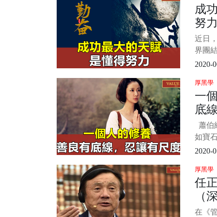
成
說，
努
出來
們的
近日
面情
界團
竟每
彈了驚艷
2020-0
Bb 
厚黑學
動比心
一
網友紛
底
蕭伯納
如寶
益增光
2020-0
就會
厚黑學
人的品
任
人做
（
待世
美、
在《