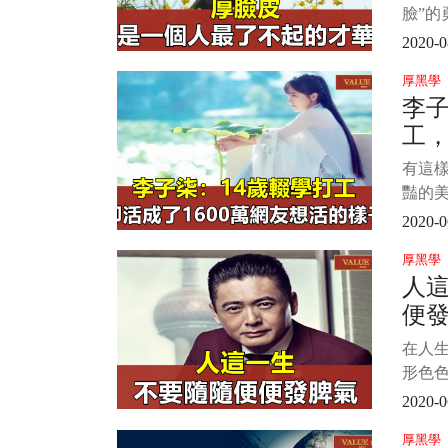
臉”的
將“早
2020-0
思。 
厚黑學
過就
李子
所累
工，
於天”
友
有這樣
豔的
中女子
2020-0
纖細
厚黑學
山爬樹
人
最苦
便
裡的
嚮往的
在人
卻又
形色
後積
2020-0
屈、
厚黑學
自己的