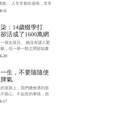
勇敢。 人常常都在後悔，常常
知道......”作為失去機會後的反
8-11
我們心知肚明，失去和後悔不
是被最無用卻也放不下的面子
柒：14歲輟學打
，可還是打心眼裡覺得“面子大
卻活成了1600萬網
，委屈可
想活的樣子
一個女孩兒。 她沒有讓人驚
美貌，但一舉一動之間卻如畫
般古典淡雅。 她的身形十分
6-20
瘦弱，卻能如男子般利落地上
，砍柴捕魚。 她經歷過世間
這一生，不要隨隨便
痛的日子，卻能憑藉黑暗記憶
發脾氣
些許微光，為世人造出了一個
桃源生活。 她從人間走來，
生的道路上，我們總會遇到形
自帶仙氣，出塵而不染，遺
色不順心、不如意的事情，然
攢成一股股憤怒、怨恨、委
6-17
難過的負面情緒，用某種屬於
方式發洩出來。 對我們來