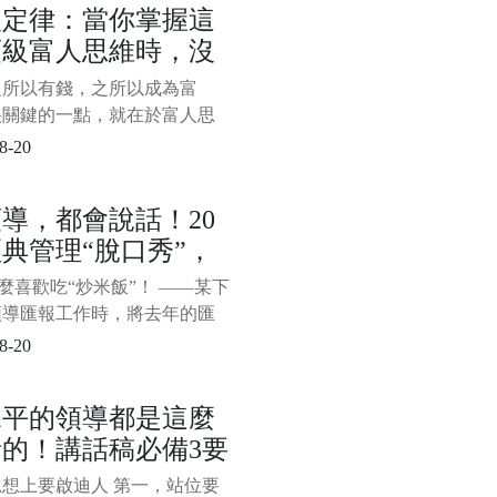
人定律：當你掌握這
巧呢？以下分享創業成功者不
頂級富人思維時，沒
你應該掌握的7種能力、33個
，創業想成功，一旦掌握這些
什麼攔得住你變富
之所以有錢，之所以成為富
和技巧，賺錢就比較穩，來學
很關鍵的一點，就在於富人思
。 第
而在富人思維中，有一種思維
8-20
頂尖，當你掌握這種頂級富人
時，沒有什麼攔得住你變富，
導，都會說話！20
是藉力思維：沒人可以請，沒
典管理“脫口秀”，
以藉，沒資源可以整合，不懂
外包，敵人可以和好，對手可
服不行
怎麼喜歡吃“炒米飯”！ ——某下
購……而窮人與富人的關鍵區
領導匯報工作時，將去年的匯
拿來稍作修改，領導聽後說了
8-20
。 “炒米飯”一詞形象而生
既進行了委婉地批評，又用幽
水平的領導都是這麼
式避免太過尷尬。 “
的！講話稿必備3要
，填內容就行
想上要啟迪人 第一，站位要