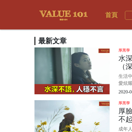
首頁
最新文章
厚黑學
水
（
生活
愛炫耀
道自己
2020-0
怕別人
厚黑學
其實
厚
不露
不
調謙遜
成年