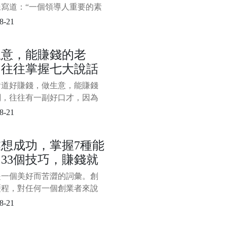
樣寫道：“一個領導人重要的素
方向、節奏。他的水平就是合
8-21
灰度。堅定不移的正確方向來
度、妥協與寬容。”灰度、妥協
生意，能賺錢的老
容正是任正非管理思維的精華
，往往掌握七大說話
，其中妥協處於關鍵環節，無
灰度還是寬容，都要以妥協為
巧，難怪人家能發財
會道好賺錢，做生意，能賺錢
，所以，也可以說任正非的管
闆，往往有一副好口才，因為
是談生意還是推銷產品或者其
8-21
務溝通，都離不開嘴上的本
掌握一定的說話技巧，對於老
想成功，掌握7種能
說是必備的口才本領。一般來
33個技巧，賺錢就
做生意，能賺錢的老闆，往往
以下七大說話技巧，難怪人家
較穩！
是一個美好而苦澀的詞彙。創
，看看你掌握了幾種？ 一、
歷程，對任何一個創業者來說
定生意，離不
一種嚴峻的考驗和挑戰，需要
8-21
的綜合能力。那麼，對於創業
說，需要掌握怎樣的綜合能力