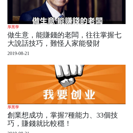
厚黑學
做生意，能賺錢的老闆，往往掌握七
大說話技巧，難怪人家能發財
2019-08-21
厚黑學
創業想成功，掌握7種能力、33個技
巧，賺錢就比較穩！