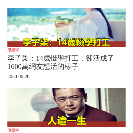
厚黑學
李子柒：14歲輟學打工，卻活成了
1600萬網友想活的樣子
2020-06-20
厚黑學