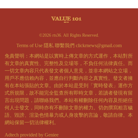
©2026 rts36. All Rights Reserved.
Terms of Use
隱私
聯繫我們
clickrnews@gmail.com
免責聲明：本網站是以實時上傳文章的方式運作，本站對所
有文章的真實性、完整性及立場等，不負任何法律責任。而
一切文章內容只代表發文者個人意見，並非本網站之立場，
用戶不應信賴內容，並應自行判斷內容之真實性。發文者擁
有在本站張貼的文章。由於本站是受到「實時發表」運作方
式所規限，故不能完全監查所有即時文章，若讀者發現有留
言出現問題，請聯絡我們。本站有權刪除任何內容及拒絕任
何人士發文，同時亦有不刪除文章的權力。切勿撰寫粗言穢
語、毀謗、渲染色情暴力或人身攻擊的言論，敬請自律。本
網站保留一切法律權利。
Adtech provided by Geniee