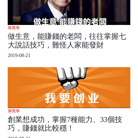
厚黑學
做生意，能賺錢的老闆，往往掌握七
大說話技巧，難怪人家能發財
2019-08-21
厚黑學
創業想成功，掌握7種能力、33個技
巧，賺錢就比較穩！