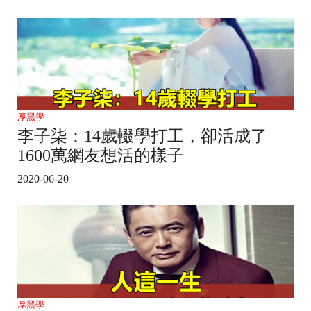
厚黑學
李子柒：14歲輟學打工，卻活成了
1600萬網友想活的樣子
2020-06-20
厚黑學