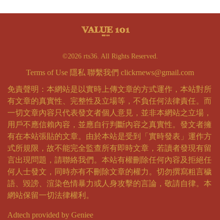
©2026 rts36. All Rights Reserved.
Terms of Use
隱私
聯繫我們
clickrnews@gmail.com
免責聲明：本網站是以實時上傳文章的方式運作，本站對所
有文章的真實性、完整性及立場等，不負任何法律責任。而
一切文章內容只代表發文者個人意見，並非本網站之立場，
用戶不應信賴內容，並應自行判斷內容之真實性。發文者擁
有在本站張貼的文章。由於本站是受到「實時發表」運作方
式所規限，故不能完全監查所有即時文章，若讀者發現有留
言出現問題，請聯絡我們。本站有權刪除任何內容及拒絕任
何人士發文，同時亦有不刪除文章的權力。切勿撰寫粗言穢
語、毀謗、渲染色情暴力或人身攻擊的言論，敬請自律。本
網站保留一切法律權利。
Adtech provided by Geniee