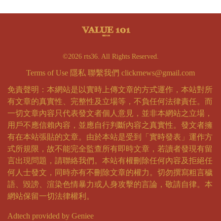
©2026 rts36. All Rights Reserved.
Terms of Use
隱私
聯繫我們
clickrnews@gmail.com
免責聲明：本網站是以實時上傳文章的方式運作，本站對所
有文章的真實性、完整性及立場等，不負任何法律責任。而
一切文章內容只代表發文者個人意見，並非本網站之立場，
用戶不應信賴內容，並應自行判斷內容之真實性。發文者擁
有在本站張貼的文章。由於本站是受到「實時發表」運作方
式所規限，故不能完全監查所有即時文章，若讀者發現有留
言出現問題，請聯絡我們。本站有權刪除任何內容及拒絕任
何人士發文，同時亦有不刪除文章的權力。切勿撰寫粗言穢
語、毀謗、渲染色情暴力或人身攻擊的言論，敬請自律。本
網站保留一切法律權利。
Adtech provided by Geniee