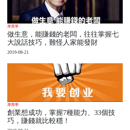
厚黑學
做生意，能賺錢的老闆，往往掌握七
大說話技巧，難怪人家能發財
2019-08-21
厚黑學
創業想成功，掌握7種能力、33個技
巧，賺錢就比較穩！