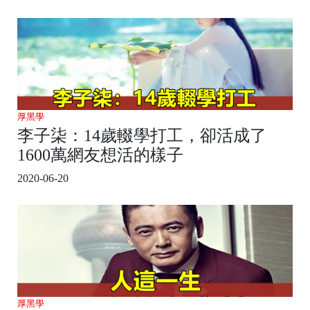
厚黑學
李子柒：14歲輟學打工，卻活成了
1600萬網友想活的樣子
2020-06-20
厚黑學