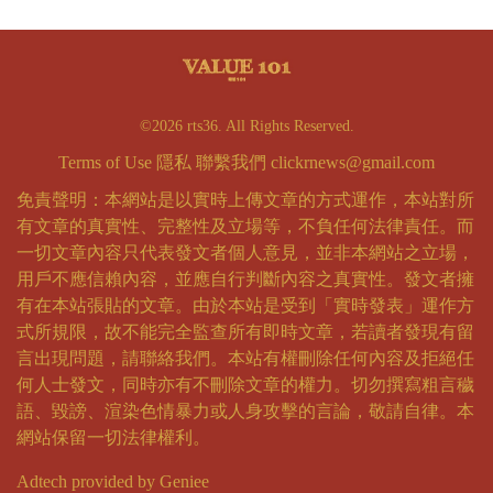
©2026 rts36. All Rights Reserved.
Terms of Use
隱私
聯繫我們
clickrnews@gmail.com
免責聲明：本網站是以實時上傳文章的方式運作，本站對所
有文章的真實性、完整性及立場等，不負任何法律責任。而
一切文章內容只代表發文者個人意見，並非本網站之立場，
用戶不應信賴內容，並應自行判斷內容之真實性。發文者擁
有在本站張貼的文章。由於本站是受到「實時發表」運作方
式所規限，故不能完全監查所有即時文章，若讀者發現有留
言出現問題，請聯絡我們。本站有權刪除任何內容及拒絕任
何人士發文，同時亦有不刪除文章的權力。切勿撰寫粗言穢
語、毀謗、渲染色情暴力或人身攻擊的言論，敬請自律。本
網站保留一切法律權利。
Adtech provided by Geniee