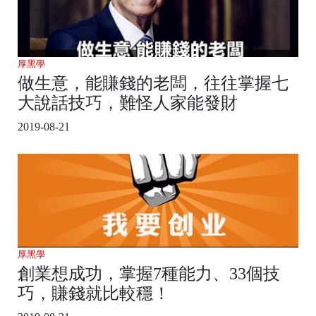
厚黑學
做生意，能賺錢的老闆，往往掌握七
大說話技巧，難怪人家能發財
2019-08-21
厚黑學
創業想成功，掌握7種能力、33個技
巧，賺錢就比較穩！