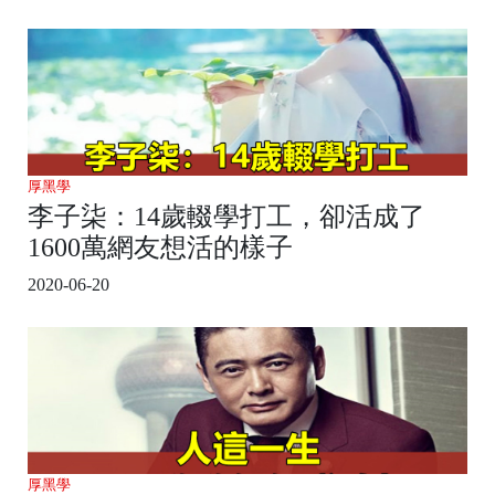
厚黑學
李子柒：14歲輟學打工，卻活成了
1600萬網友想活的樣子
2020-06-20
厚黑學