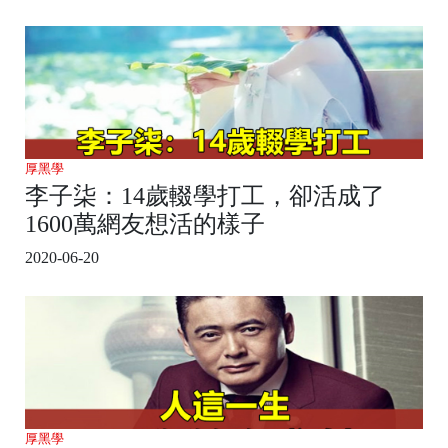
厚黑學
李子柒：14歲輟學打工，卻活成了
1600萬網友想活的樣子
2020-06-20
厚黑學