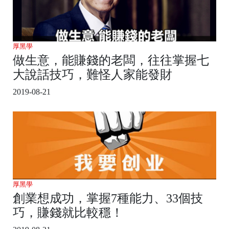
厚黑學
做生意，能賺錢的老闆，往往掌握七
大說話技巧，難怪人家能發財
2019-08-21
厚黑學
創業想成功，掌握7種能力、33個技
巧，賺錢就比較穩！