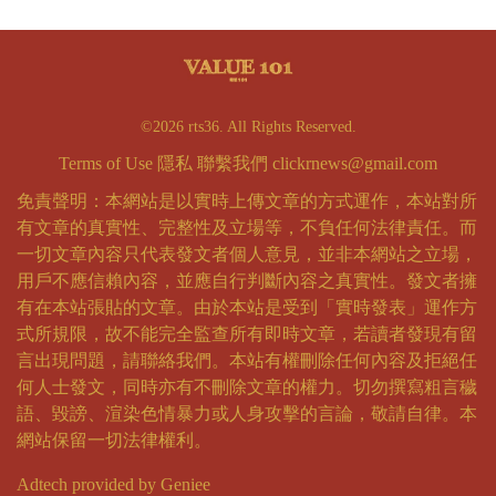
©2026 rts36. All Rights Reserved.
Terms of Use
隱私
聯繫我們
clickrnews@gmail.com
免責聲明：本網站是以實時上傳文章的方式運作，本站對所
有文章的真實性、完整性及立場等，不負任何法律責任。而
一切文章內容只代表發文者個人意見，並非本網站之立場，
用戶不應信賴內容，並應自行判斷內容之真實性。發文者擁
有在本站張貼的文章。由於本站是受到「實時發表」運作方
式所規限，故不能完全監查所有即時文章，若讀者發現有留
言出現問題，請聯絡我們。本站有權刪除任何內容及拒絕任
何人士發文，同時亦有不刪除文章的權力。切勿撰寫粗言穢
語、毀謗、渲染色情暴力或人身攻擊的言論，敬請自律。本
網站保留一切法律權利。
Adtech provided by Geniee