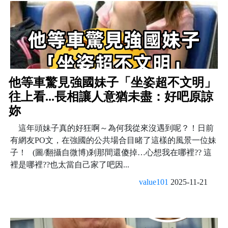
他等車驚見強國妹子「坐姿超不文明」
往上看...長相讓人意猶未盡：好吧原諒
妳
這年頭妹子真的好狂啊～為何我從來沒遇到呢？！日前
有網友PO文，在強國的公共場合目睹了這樣的風景一位妹
子！ (圖/翻攝自微博)剎那間還傻掉…心想我在哪裡?? 這
裡是哪裡??也太當自己家了吧因...
value101
2025-11-21