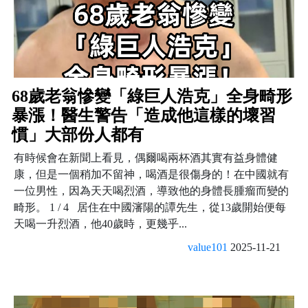
68歲老翁慘變「綠巨人浩克」全身畸形
暴漲！醫生警告「造成他這樣的壞習
慣」大部份人都有
有時候會在新聞上看見，偶爾喝兩杯酒其實有益身體健
康，但是一個稍加不留神，喝酒是很傷身的！在中國就有
一位男性，因為天天喝烈酒，導致他的身體長腫瘤而變的
畸形。 1 / 4 居住在中國瀋陽的譚先生，從13歲開始便每
天喝一升烈酒，他40歲時，更幾乎...
value101
2025-11-21