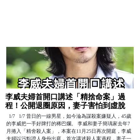
李威夫婦首開口講述「精捨命案」過
程！公開退圈原因，妻子害怕到虛脫
1/7 1/7 昔日的一線男星，如今淪為謀殺案嫌疑人，45歲
的李威把一手好牌打的稀巴爛。 李威和妻子簡瑀家去年7
月捲入「精舍殺人案」，本案在11月25日再次開庭，李威
夫婦以污點證人身份出庭，首次講述殺人案過程，妻子一