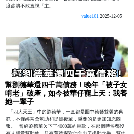
度崩潰不敢直視「主...
value101
2025-12-05
幫劉德華還四千萬債務！晚年「被子女
啃老」破產，如今被華仔寵上天：我養
她一輩子
「四大天王」中的劉德華，一直都是圈中德藝雙馨的典
範，不僅經常會幫助和提攜後輩，重要的是更加知恩圖
報。 曾經劉德華欠下了4000萬的巨款，在那個時候都沒
有人願意幫助他，只有葉德嫻對他伸出了援助之手，幫他