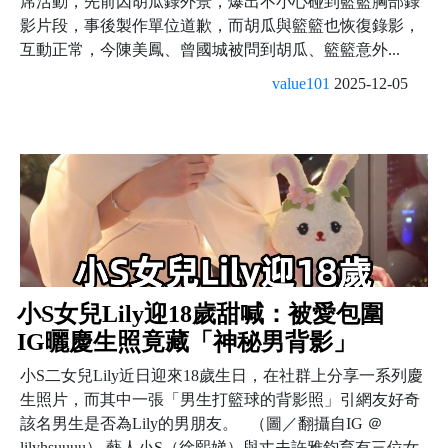
席活動，先前因胡瓜錄外景，爆出不小心碰到籃籃胸部錄
影片段，事後製作單位道歉，而胡瓜與籃籃也恢復錄影，
互動正常，今陳美鳳、曾國城被問到胡瓜、籃籃意外...
value101
2025-12-05
小S女兒Lily迎18歲甜喊：被愛包圍
IG曬慶生照竟藏「神秘男背影」
小S二女兒Lily近日迎來18歲生日，在社群上分享一系列慶
生照片，而其中一張「男生打籃球的背影照」引網友好奇
該名男生是否為Lily的男朋友。 （圖／翻攝自IG ＠
lilyhsuuuu） 藝人小S（徐熙娣）與丈夫許雅鈞育有三位女