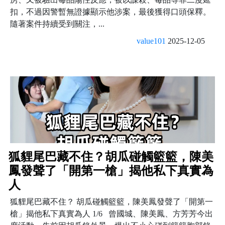
扣，不過因警暫無證據顯示他涉案，最後獲得口頭保釋。
隨著案件持續受到關注，...
value101
2025-12-05
狐貍尾巴藏不住？胡瓜碰觸籃籃，陳美
鳳發聲了「開第一槍」揭他私下真實為
人
狐貍尾巴藏不住？ 胡瓜碰觸籃籃，陳美鳳發聲了「開第一
槍」揭他私下真實為人 1/6 曾國城、陳美鳳、方芳芳今出