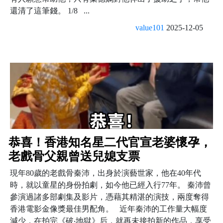
還清了這筆錢。 1/8 ...
value101
2025-12-05
恭喜！香港知名星二代官宣老婆懷孕，
老戲骨父親曾送兒媳支票
現年80歲的老戲骨秦沛，出身於演藝世家，他在40年代
時，就以童星的身份拍劇，如今他已經入行77年。 秦沛曾
參演過諸多部劇集及影片，憑藉其精湛的演技，兩度奪得
香港電影金像獎最佳男配角。 近年秦沛的工作量大幅度
減少，在拍完《破‧地獄》后，就再未接拍新的作品，享受