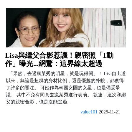
Lisa與繼父合影惹議！親密照「1動
作」曝光...網驚：這界線太超過
「果然，去過瘋某秀的明星，就是玩得開」！ Lisa自出道
以來，無論是超群的身材比例，還是優越的外貌，都獲得
了許多的關注。 可她作為韓國女團的女星，也是備受爭
議。 其中不免有同意去瘋某秀進行表演。 就連，這次和繼
父的親密合影，也是沒能逃過...
value101
2025-11-21