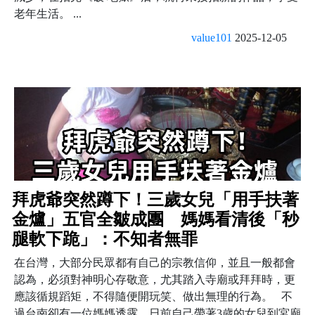
老年生活。 ...
value101
2025-12-05
拜虎爺突然蹲下！三歲女兒「用手扶著
金爐」五官全皺成團 媽媽看清後「秒
腿軟下跪」：不知者無罪
在台灣，大部分民眾都有自己的宗教信仰，並且一般都會
認為，必須對神明心存敬意，尤其踏入寺廟或拜拜時，更
應該循規蹈矩，不得隨便開玩笑、做出無理的行為。 不
過台南卻有一位媽媽透露，日前自己帶著3歲的女兒到宮廟