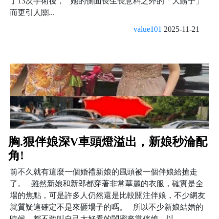
了13次手術後， 她的側面長生長意料之外的「大鬍子」
而更引人關...
value101
2025-11-21
胸.狠伴娘深V車頭燈溢出，新娘秒淪配
角!
前不久就有這麼一個婚禮新娘的風頭被一個伴娘給搶走
了。 雖然新娘和新郎都穿著非常華麗的衣服，確實是全
場的焦點，可是許多人仍然還是比較關注伴娘，不少網友
就質疑這確定不是來砸場子的嗎。 所以不少新娘結婚的
時候，都不敢叫自己太好看的閨蜜來當伴娘，以...