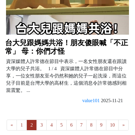
台大兒跟媽媽共浴！朋友傻眼喊「不正
常」 母：你們才怪
資深媒體人許常德在節目中表示，一名女性朋友還在跟讀
大學的兒子共浴。 1 / 4 資深媒體人許常德在節目中分
享，一位女性朋友至今仍然和她的兒子一起洗澡，而這位
兒子目前是台灣大學的高材生，這個消息令許常德感到相
當震驚。 ...
value101
2025-11-21
«
1
2
3
4
5
6
7
8
9
10
»