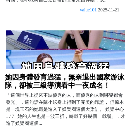
value101
2025-11-21
她因身體發育過猛，無奈退出國家游泳
隊，卻被三級導演看中一夜成名！
「這個世界上從來不缺優秀的人，而優秀的人到哪兒都會
發光」，這句話在陳小紜身上得到了完美的印證， 但原本
是一塊玉石的她還是進入了娛樂圈這個大染缸。 娛樂中心
1 / 7 她的人生也是一波三折，轉戰了好幾個「戰場」，才
進了娛樂圈這個...