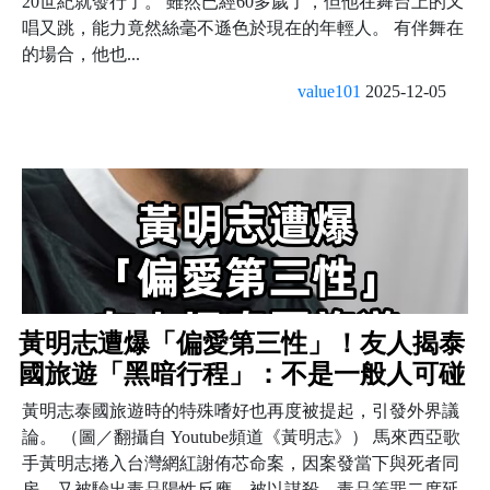
20世紀就發行了。 雖然已經60多歲了，但他在舞台上的又
唱又跳，能力竟然絲毫不遜色於現在的年輕人。 有伴舞在
的場合，他也...
value101
2025-12-05
黃明志遭爆「偏愛第三性」！友人揭泰
國旅遊「黑暗行程」：不是一般人可碰
黃明志泰國旅遊時的特殊嗜好也再度被提起，引發外界議
論。 （圖／翻攝自 Youtube頻道《黃明志》） 馬來西亞歌
手黃明志捲入台灣網紅謝侑芯命案，因案發當下與死者同
房、又被驗出毒品陽性反應，被以謀殺、毒品等罪二度延