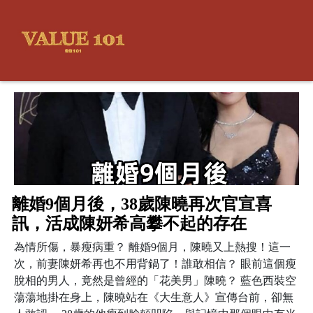
離婚9個月後，38歲陳曉再次官宣喜
訊，活成陳妍希高攀不起的存在
為情所傷，暴瘦病重？ 離婚9個月，陳曉又上熱搜！這一
次，前妻陳妍希再也不用背鍋了！誰敢相信？ 眼前這個瘦
脫相的男人，竟然是曾經的「花美男」陳曉？ 藍色西裝空
蕩蕩地掛在身上，陳曉站在《大生意人》宣傳台前，卻無