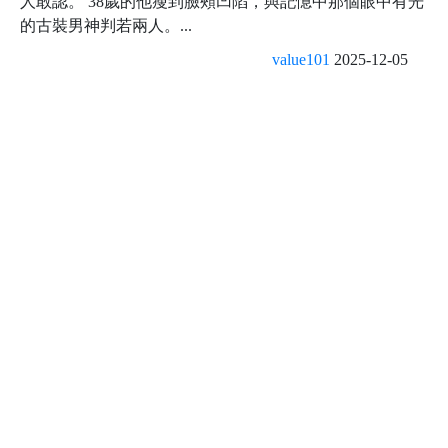
人敢認。 38歲的他瘦到臉頰凹陷，與記憶中那個眼中有光
的古裝男神判若兩人。...
value101
2025-12-05