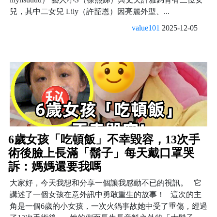
兒，其中二女兒 Lily（許韶恩）因亮麗外型、...
value101
2025-12-05
6歲女孩「吃頓飯」不幸毀容，13次手
術後臉上長滿「鬍子」每天戴口罩哭
訴：媽媽還要我嗎
大家好，今天我想和分享一個讓我感動不已的視訊。 它
講述了一個女孩在意外訊中勇敢重生的故事！ 這次的主
角是一個6歲的小女孩，一次火鍋事故她中受了重傷，經過