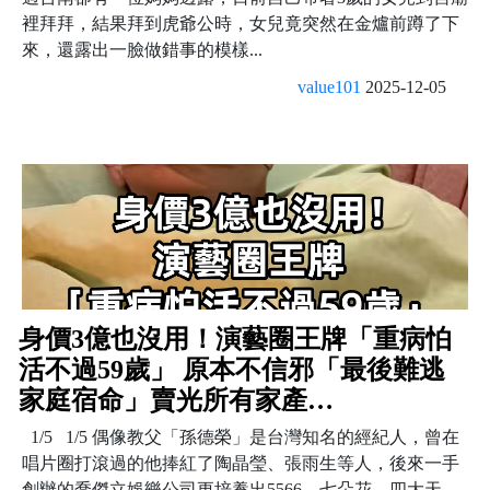
裡拜拜，結果拜到虎爺公時，女兒竟突然在金爐前蹲了下
來，還露出一臉做錯事的模樣...
value101
2025-12-05
身價3億也沒用！演藝圈王牌「重病怕
活不過59歲」 原本不信邪「最後難逃
家庭宿命」賣光所有家產…
1/5 1/5 偶像教父「孫德榮」是台灣知名的經紀人，曾在
唱片圈打滾過的他捧紅了陶晶瑩、張雨生等人，後來一手
創辦的喬傑立娛樂公司更培養出5566、七朵花、四大天