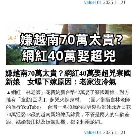
value101
2025-11-21
嫌越南70萬太貴？網紅40萬娶超兇寮國
新娘 女曝下嫁原因：老家沒冷氣
▲網紅「林老師」花費約新台幣42萬娶了寮國新娘，對方
擁有「童顏[巨.乳]」超兇火辣身材。 （圖／翻攝自林老師
的旅行YouTube） 台灣一名40歲的型男髮型師Nick近日花
70萬迎娶18歲的越南新娘陳氏錦貴，不管是兩人的年齡差
距、結婚費用以及婚姻動機，都引起兩派網...
value101
2025-11-21