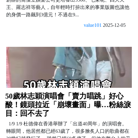
王、羅志祥等藝人，自年輕時打拚出來的事業版圖也讓他
的身價一路飆到3億元！不過在9...
value101
2025-12-05
50歲林志穎演唱會「賣力唱跳」好心
酸！鏡頭拉近「崩壞畫面」曝…粉絲淚
目：回不去了
1/9 1/9 杜德偉在香港舉辦了「出道40周年」的演唱會。
轉眼間，他居然都已經63歲了，很多膾炙人口的歌曲都在