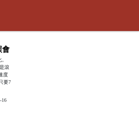
誤會
化。
是滾
速度
只要7
-16