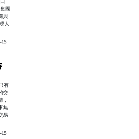
風口
訊集團
商與
現人
-15
時
只有
的交
情，
事無
交易
-15