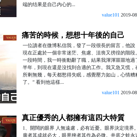
端的结果是自己内心的...
value101
2019-08
痛苦的時候，想想十年後的自己
一位讀者在微博私信我，發了一段很長的留言，他說
現在正處於一個非常迷茫、焦慮、沮喪又徬徨的階段
一段時間，我一時衝動辭了職，結果我渾渾噩噩地過
半年，到現在還是沒找到合適的工作。我又急又慌，
所剩無幾，每天都愁得失眠，感覺壓力如山，心情糟
了。” 看到他這樣...
value101
2019-08
真正優秀的人都擁有這四大特質
1、開闊的眼界 人無遠慮，必有近憂。眼界決定境界
廣者其成就必大，眼界狹者其作為必微。井底之蛙永