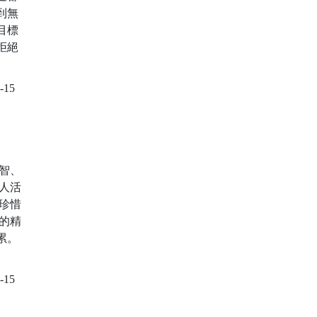
到無
目標
拒絕
-15
智、
人活
珍惜
的精
累。
-15