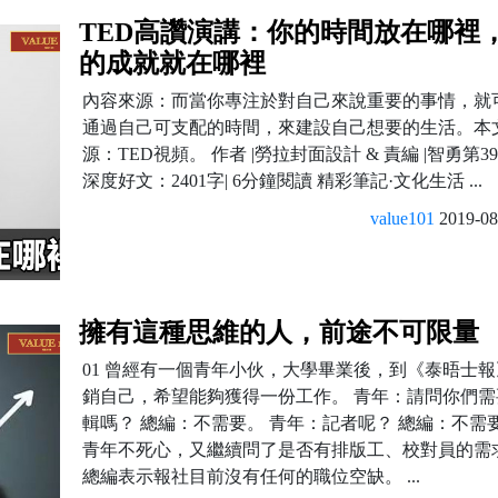
TED高讚演講：你的時間放在哪裡
的成就就在哪裡
內容來源：而當你專注於對自己來說重要的事情，就
通過自己可支配的時間，來建設自己想要的生活。本
源：TED視頻。 作者 |勞拉封面設計 & 責編 |智勇第39
深度好文：2401字| 6分鐘閱讀 精彩筆記·文化生活 ...
value101
2019-08
擁有這種思維的人，前途不可限量
01 曾經有一個青年小伙，大學畢業後，到《泰晤士
銷自己，希望能夠獲得一份工作。 青年：請問你們需
輯嗎？ 總編：不需要。 青年：記者呢？ 總編：不需
青年不死心，又繼續問了是否有排版工、校對員的需
總編表示報社目前沒有任何的職位空缺。 ...