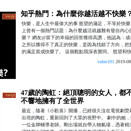
知乎熱門：為什麼你越活越不快樂
快樂，是人生中最偉大的事 慾望的滿足，不等於快樂
上曾有一個熱門話題：為什麼越活就越難有發自內心
樂？ 網友@當下的幸福的回答獲得高讚，他認為：成
之所以獲得不了真正的快樂，是因為找錯了方向，把
的滿足當成快樂了。 這個觀點我深表贊同。 慾望和快樂
value101
2019-08
47歲的陶虹：絕頂聰明的女人，都
不響地擁有了全世界
最近，隨著《小歡喜》開播，已經很久沒在電視劇熒
出現的陶虹，重新回到了大眾的視野中。 劇中的她，
一位金牌輔導老師。剛出場就自帶人物氣場，憑著精