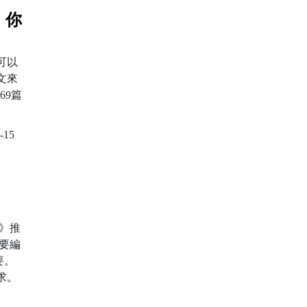
，你
可以
文來
69篇
-15
報》推
要編
要。
求。