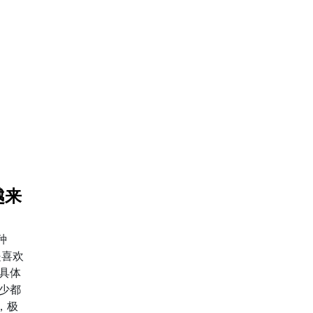
越来
种
是喜欢
具体
少都
，极