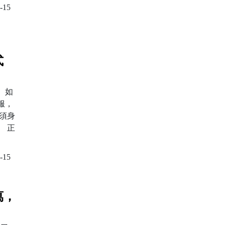
-15
式
 如
服，
須身
 正
-15
萬，