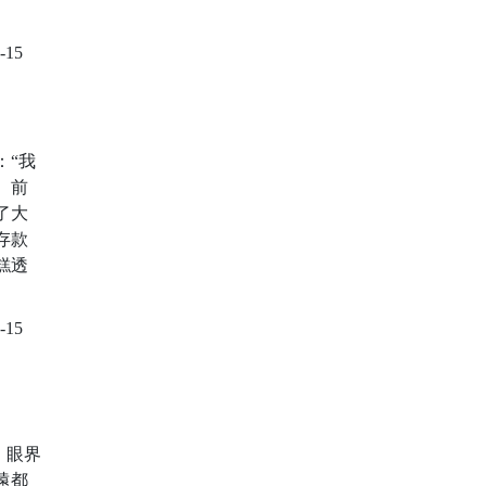
-15
：“我
。前
了大
存款
糕透
-15
。眼界
遠都