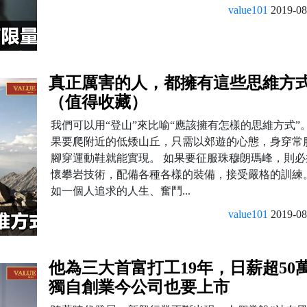
value101
2019-08
真正厲害的人，都擁有這些思維方
（值得收藏）
我們可以用“登山”來比喻“應該擁有怎樣的思維方式”。
果要爬附近的低矮山丘，只需以郊遊的心態，身穿常
腳穿運動鞋就能實現。 如果要征服珠穆朗瑪峰，則必
懷攀岩技術，配備各種各樣的裝備，接受嚴格的訓練。
如一個人追求的人生、奮鬥...
value101
2019-08
他為三大首富打工19年，日薪超50
獨自創業今公司也要上市