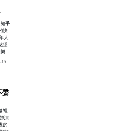
？
 知乎
的快
年人
慾望
...
-15
不聲
幕裡
飾演
湛的