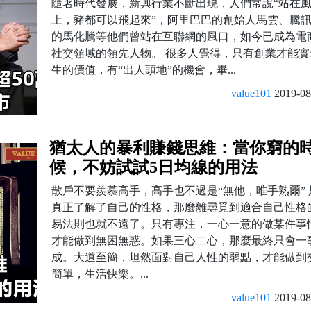
隨著時代發展，新興行業不斷出現，人們常說“站在
上，豬都可以飛起來”，阿里巴巴的創始人馬雲、騰
的馬化騰等他們曾站在互聯網的風口，如今已成為電
社交領域的領先人物。 很多人覺得，只有創業才能實
生的價值，有“出人頭地”的機會，畢...
value101
2019-08
猶太人的暴利賺錢思維：當你窮的
候，不妨試試5日均線的用法
散戶不要羨慕高手，高手也不過是“無他，唯手熟爾” 
真正了解了自己的性格，那麼離尋覓到適合自己性格
易法則也就不遠了。只有專注，一心一意的做某件事
才能做到無困無惑。如果三心二心，那麼最終只會一
成。大道至簡，坦然面對自己人性的弱點，才能做到
簡單，生活快樂。...
value101
2019-08