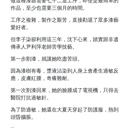
做這種漆器需要七十二道工序，即使是最簡單的
作品，至少也需要三個月的時間。
工序之複雜，製作之艱苦，直接勸退了眾多漆藝
愛好者。
但李子柒卻利用這三年，沈下心來，踏實跟非遺
傳承人尹利萍老師苦學技藝。
第一步割漆，就讓她吃盡苦頭。
因為漆樹有毒，漿液沾染到人身上會產生過敏反
應，皮膚紅腫，奇癢難耐。
第一次割漆回來，她的臉腫成了電視機，只得去
醫院打抗過敏針。
為了防過敏，她還在大夏天穿起了防護服，熱到
頭昏腦脹。