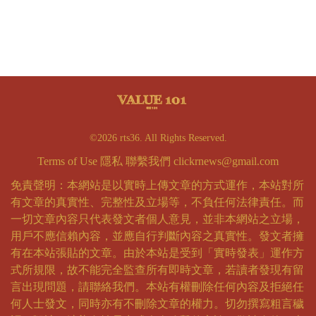
©2026 rts36. All Rights Reserved.
Terms of Use
隱私
聯繫我們
clickrnews@gmail.com
免責聲明：本網站是以實時上傳文章的方式運作，本站對所
有文章的真實性、完整性及立場等，不負任何法律責任。而
一切文章內容只代表發文者個人意見，並非本網站之立場，
用戶不應信賴內容，並應自行判斷內容之真實性。發文者擁
有在本站張貼的文章。由於本站是受到「實時發表」運作方
式所規限，故不能完全監查所有即時文章，若讀者發現有留
言出現問題，請聯絡我們。本站有權刪除任何內容及拒絕任
何人士發文，同時亦有不刪除文章的權力。切勿撰寫粗言穢