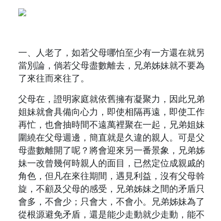
一、人老了，如若父母哪怕至少有一方還在就另
當別論，倘若父母盡數離去，兄弟姊妹就不要為
了來往而來往了。
父母在，證明家庭就依舊擁有凝聚力，因此兄弟
姐妹就會具備向心力，即使相隔再遠，即使工作
再忙，也會抽時間不遠萬裡聚在一起，兄弟姐妹
圍繞在父母週邊，簡直就是久違的親人。可是父
母盡數離開了呢？將會迎來另一番景象，兄弟姊
妹一改曾幾何時親人的面目，已然定位成親戚的
角色，但凡在來往期間，遇見利益，沒有父母斡
旋，不顧及父母的感受，兄弟姊妹之間的矛盾只
會多，不會少；只會大，不會小。兄弟姊妹為了
從根源避免矛盾，還是能少走動就少走動，能不