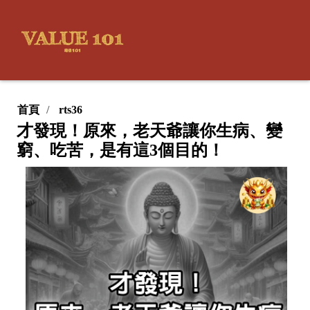
首頁
rts36
才發現！原來，老天爺讓你生病、變
窮、吃苦，是有這3個目的！