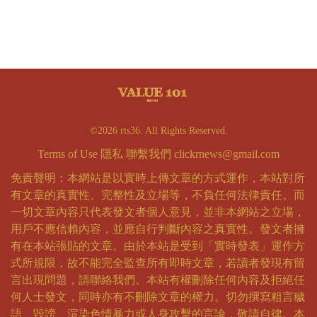
©2026 rts36. All Rights Reserved.
Terms of Use
隱私
聯繫我們
clickrnews@gmail.com
免責聲明：本網站是以實時上傳文章的方式運作，本站對所
有文章的真實性、完整性及立場等，不負任何法律責任。而
一切文章內容只代表發文者個人意見，並非本網站之立場，
用戶不應信賴內容，並應自行判斷內容之真實性。發文者擁
有在本站張貼的文章。由於本站是受到「實時發表」運作方
式所規限，故不能完全監查所有即時文章，若讀者發現有留
言出現問題，請聯絡我們。本站有權刪除任何內容及拒絕任
何人士發文，同時亦有不刪除文章的權力。切勿撰寫粗言穢
語、毀謗、渲染色情暴力或人身攻擊的言論，敬請自律。本