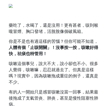
藥吃了，水喝了，還是沒用！更有甚者，咳到喉
嚨冒煙、胸口發堵，活脫脫像個破風箱。
你是不是也有過這樣的苦惱？但你可能不知道，
人體有個「止咳開關」！沒事按一按，咳嗽好得
快，祛痰也特管用！
咳嗽這個事兒，說大不大，說小卻也不小。很多
人覺得，咳嗽嘛，忍忍就過去了。但真是這樣
嗎？現實中，因為咳嗽拖成重症的例子，還真是
不少。
有的人一開始只是感冒咳嗽沒當一回事，結果最
後拖成了支氣管炎、肺炎，甚至是慢性阻塞性肺
病。