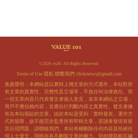
©2026 rts36. All Rights Reserved.
Terms of Use
隱私
聯繫我們
clickrnews@gmail.com
免責聲明：本網站是以實時上傳文章的方式運作，本站對所
有文章的真實性、完整性及立場等，不負任何法律責任。而
一切文章內容只代表發文者個人意見，並非本網站之立場，
用戶不應信賴內容，並應自行判斷內容之真實性。發文者擁
有在本站張貼的文章。由於本站是受到「實時發表」運作方
式所規限，故不能完全監查所有即時文章，若讀者發現有留
言出現問題，請聯絡我們。本站有權刪除任何內容及拒絕任
何人士發文，同時亦有不刪除文章的權力。切勿撰寫粗言穢