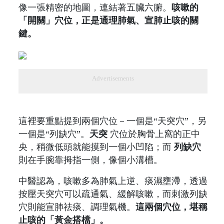
像一張精密的地圖，連結著五臟六腑。
咳嗽的
「開關」穴位，正是通理肺氣、宣肺止咳的關
鍵。
Advertisements
這裡要重點提到兩個穴位－一個是“天突穴”，另
一個是“列缺穴”。
天突
穴位於胸骨上窩的正中
央，稍微低頭就能摸到一個小凹陷；而
列缺穴
則在手腕靠拇指一側，像個小溝槽。
中醫認為，咳嗽多為肺氣上逆、痰濕壅滯，透過
按壓天突穴可以疏通氣、緩解咳嗽，而刺激列缺
穴則能宣肺祛痰、調理氣機。
這兩個穴位，堪稱
止咳的「黃金搭檔」。