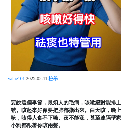
value101
2025-02-11
檢舉
要說這個季節，最煩人的毛病，咳嗽絕對能排上
號。咳起來好像要把肺都撕出來。白天咳，晚上
咳，咳得人食不下嚥、夜不能寐，甚至連隔壁家
小狗都跟著你咳兩聲。