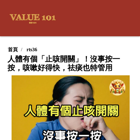
首頁
rts36
人體有個「止咳開關」！沒事按一
按，咳嗽好得快，祛痰也特管用