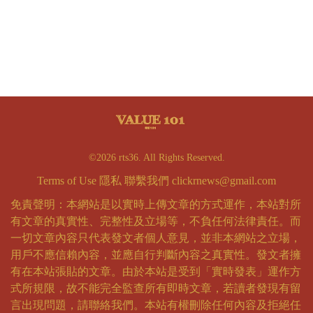
©2026 rts36. All Rights Reserved.
Terms of Use
隱私
聯繫我們
clickrnews@gmail.com
免責聲明：本網站是以實時上傳文章的方式運作，本站對所
有文章的真實性、完整性及立場等，不負任何法律責任。而
一切文章內容只代表發文者個人意見，並非本網站之立場，
用戶不應信賴內容，並應自行判斷內容之真實性。發文者擁
有在本站張貼的文章。由於本站是受到「實時發表」運作方
式所規限，故不能完全監查所有即時文章，若讀者發現有留
言出現問題，請聯絡我們。本站有權刪除任何內容及拒絕任