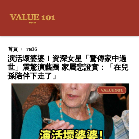
首頁
rts36
演活壞婆婆！資深女星「驚傳家中過
世」震驚演藝圈 家屬悲證實：「在兒
孫陪伴下走了」