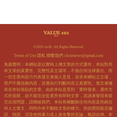
©2026 rts36. All Rights Reserved.
Terms of Use
隱私
聯繫我們
clickrnews@gmail.com
免責聲明：本網站是以實時上傳文章的方式運作，本站對所
有文章的真實性、完整性及立場等，不負任何法律責任。而
一切文章內容只代表發文者個人意見，並非本網站之立場，
用戶不應信賴內容，並應自行判斷內容之真實性。發文者擁
有在本站張貼的文章。由於本站是受到「實時發表」運作方
式所規限，故不能完全監查所有即時文章，若讀者發現有留
言出現問題，請聯絡我們。本站有權刪除任何內容及拒絕任
何人士發文，同時亦有不刪除文章的權力。切勿撰寫粗言穢
語、毀謗、渲染色情暴力或人身攻擊的言論，敬請自律。本