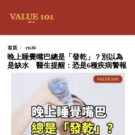
首頁
rts36
晚上睡覺嘴巴總是「發乾」？別以為
是缺水 醫生提醒：恐是6種疾病警報