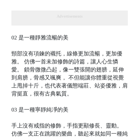
Advertisements
02 是一種靜雅流暢的美
頸部沒有項鍊的襯托，線條更加流暢，更加優
雅。 仿佛一首未加修飾的詩篇，讓人心生憐
愛。 鎖骨微微凸起，像一雙張開的翅膀，延伸
到肩膀，骨感又颯爽， 不但能讓你體重從視覺
上甩掉十斤，也代表著儀態端莊、站姿優雅，肩
背挺直，很有古典氣質。
03 是一種寧靜純凈的美
手上沒有戒指的修飾，手指更顯修長、靈動。
仿佛一支正在跳躍的樂曲，聽起來就如同一種純