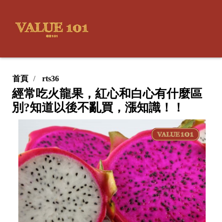
首頁
rts36
經常吃火龍果，紅心和白心有什麼區
別?知道以後不亂買，漲知識！！