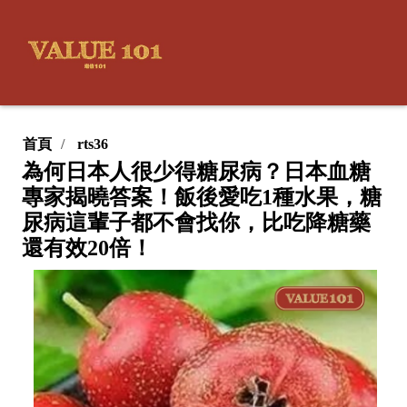
首頁
rts36
為何日本人很少得糖尿病？日本血糖
專家揭曉答案！飯後愛吃1種水果，糖
尿病這輩子都不會找你，比吃降糖藥
還有效20倍！