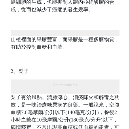
癌細胞的生成，也能抑制人體內亞硝酸胺的合
成，從而也減少了癌症的發生幾率。
山楂裡面的果膠豐富，而果膠是一種多醣物質，
有助於控制血糖和血脂。
2、梨子
Advertisements
梨子有治風熱、潤肺涼心、消痰降火和解毒之功
效，是一味治療糖尿病的良藥。一般說來，空腹
血糖7.8毫摩爾/公升以下(140毫克/分升)，餐後2
小時血糖在10毫摩爾/公升(180毫克/分升)以下，
病情穩定，不常出現高血糖或低血糖的患者，可