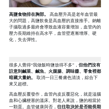
高鹽食物排在胸部。
高血壓升高是老年血管最
大的問題，高鹽飲食是高血壓的直接推手。鈉離
子攝取過多最終會導致血液容量增加，血管內的
壓力長期維持在高水平，血管壁逐漸增厚、硬
化，失去彈性。
很多人覺得“我做飯時鹽放得不多”，
但他們沒有
註意到鹹菜、鹹魚、火腿腸、調味醬、零食裡都
暗藏大量鈉。
取消一日三餐膚色清淡，綜合下
來又超標。
高血壓反覆發作，血管內皮反覆惡化，就是溢腦
血和心臟梗塞的溫床。對老人來說，鹽的相當於
一顆蛋。血管健康與否，
往往取決於是否能長期