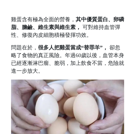
雞蛋含有極為全面的營養，
其中優質蛋白、卵磷
脂、膽鹼、維生素與維生素，
可對維持血管彈
性、修復內皮細胞積極發揮功效。
問題在於，
很多人把雞蛋當成“替罪羊”，
卻忽
略了食物的真正風險。年過60歲以後，血管本身
已經逐漸淋巴瘤、脆弱，加上飲食不當，危險就
進一步放大。