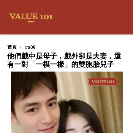
首頁
rts36
他們戲中是母子，戲外卻是夫妻，還
有一對「一模一樣」的雙胞胎兒子