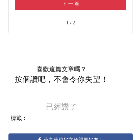
下 一 頁
1 / 2
喜歡這篇文章嗎？
按個讚吧，不會令你失望！
已經讚了
標籤：
分享這篇好文給親朋好友！