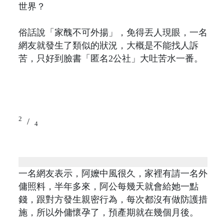
世界？
俗話說「家醜不可外揚」，免得丟人現眼，一名
網友就發生了類似的狀況，大概是不能找人訴
苦，只好到臉書「匿名2公社」大吐苦水一番。
2
/
4
一名網友表示，阿嬤中風很久，家裡有請一名外
傭照料，半年多來，阿公每幾天就會給她一點
錢，跟對方發生親密行為，每次都沒有做防護措
施，所以外傭懷孕了，預產期就在幾個月後。