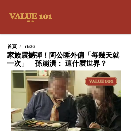
首頁
rts36
家族震撼彈！阿公睡外傭「每幾天就
一次」 孫崩潰： 這什麼世界？