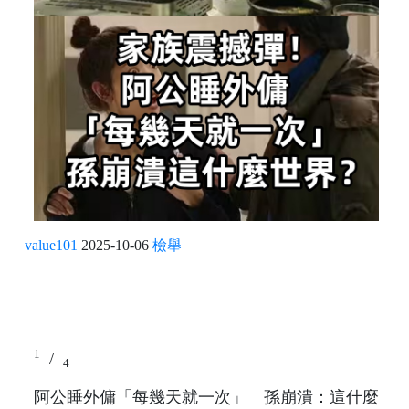
value101
2025-10-06
檢舉
1
/
4
阿公睡外傭「每幾天就一次」 孫崩潰：這什麼