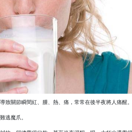
導致關節瞬間紅、腫、熱、痛，常常在後半夜將人痛醒
難逃魔爪。