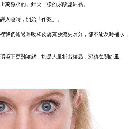
上萬微小的、針尖一樣的尿酸鹽結晶。
靜入睡時，開始「作案」。
裡我們通過呼吸和皮膚蒸發流失水分，卻不能及時補水
環境下更難溶解，於是大量析出結晶，沉積在關節里。