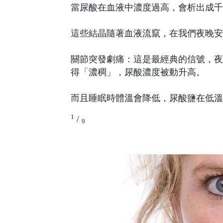
當尿酸在血液中濃度過高，會析出成千
這些結晶隨著血液流竄，在我們夜晚安
關節突發劇痛：這是最經典的信號，夜
得「濃稠」，尿酸濃度被動升高。
而且睡眠時體溫會降低，尿酸鹽在低溫
1
/
9