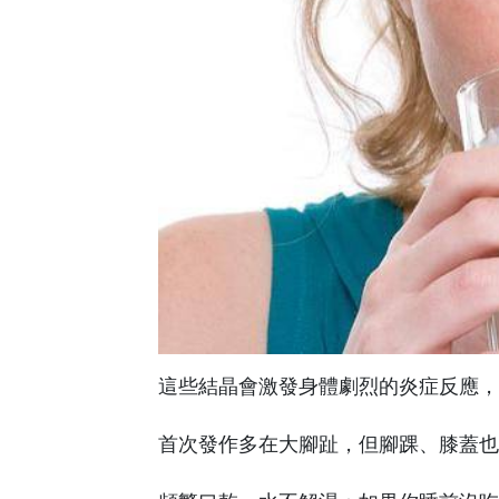
這些結晶會激發身體劇烈的炎症反應，
首次發作多在大腳趾，但腳踝、膝蓋也