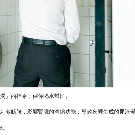
渴」的指令，催你喝水幫忙。
刺激膀胱，影響腎臟的濃縮功能，導致夜裡生成的尿液
惕。