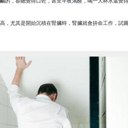
鹹的，卻總覺得口乾，甚至半夜渴醒，喝一大杯水還覺
高，尤其是開始沉積在腎臟時，腎臟就會拚命工作，試