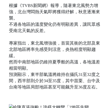
根據《TVBS新聞網》報導，隨著東北風勢力增
強，北台灣悶熱天氣即將獲得紓解，秋意逐漸來
襲。
不過各地區的溫度變化仍有明顯差異，讓民眾感
受南北天氣的反差。
專家指出，東北風增強後，首當其衝的北部及東
北部地區將率先感受到涼意，炎熱程度明顯趨
緩。
然而中南部地區仍維持夏季般的高溫，各地溫差
相當明顯。
預測顯示，東半部氣溫將維持在攝氏31至32度之
間，西半部則介於34至35度，其中苗栗、台中及
台南等地區局部地區甚至可能飆升至36度左右。