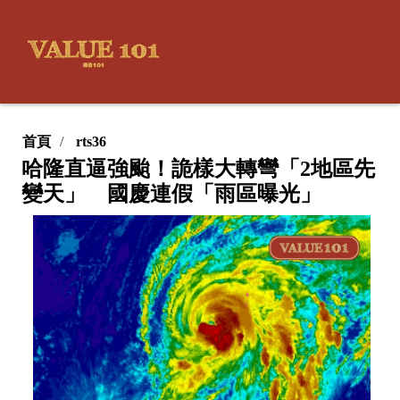
首頁
rts36
哈隆直逼強颱！詭樣大轉彎「2地區先
變天」 國慶連假「雨區曝光」