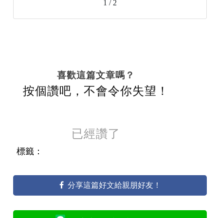
1 / 2
喜歡這篇文章嗎？
按個讚吧，不會令你失望！
已經讚了
標籤：
分享這篇好文給親朋好友！