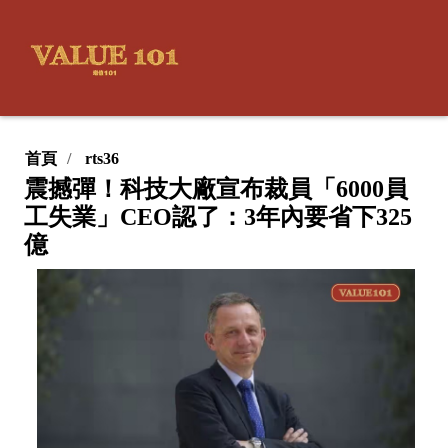
首頁
rts36
震撼彈！科技大廠宣布裁員「6000員
工失業」CEO認了：3年內要省下325
億