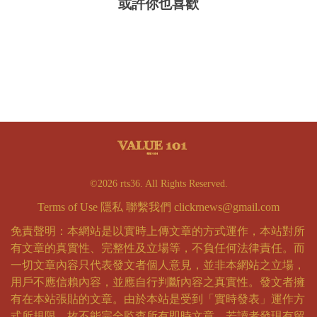
或許你也喜歡
©2026 rts36. All Rights Reserved.
Terms of Use
隱私
聯繫我們
clickrnews@gmail.com
免責聲明：本網站是以實時上傳文章的方式運作，本站對所
有文章的真實性、完整性及立場等，不負任何法律責任。而
一切文章內容只代表發文者個人意見，並非本網站之立場，
用戶不應信賴內容，並應自行判斷內容之真實性。發文者擁
有在本站張貼的文章。由於本站是受到「實時發表」運作方
式所規限，故不能完全監查所有即時文章，若讀者發現有留