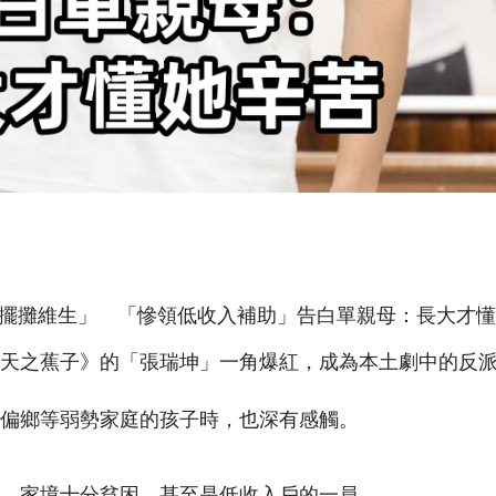
《天之蕉子》的「張瑞坤」一角爆紅，成為本土劇中的反
偏鄉等弱勢家庭的孩子時，也深有感觸。
，家境十分貧困，甚至是低收入戶的一員。