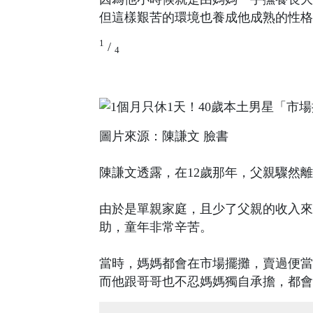
但這樣艱苦的環境也養成他成熟的性格
1
/
4
圖片來源：陳謙文 臉書
陳謙文透露，在12歲那年，父親驟然
由於是單親家庭，且少了父親的收入來
助，童年非常辛苦。
當時，媽媽都會在市場擺攤，賣過便當
而他跟哥哥也不忍媽媽獨自承擔，都會