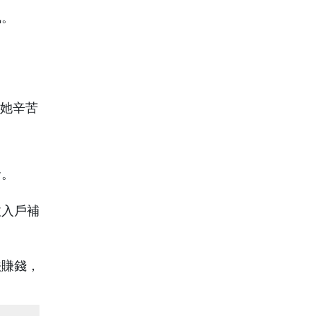
佩。
命。
收入戶補
法賺錢，