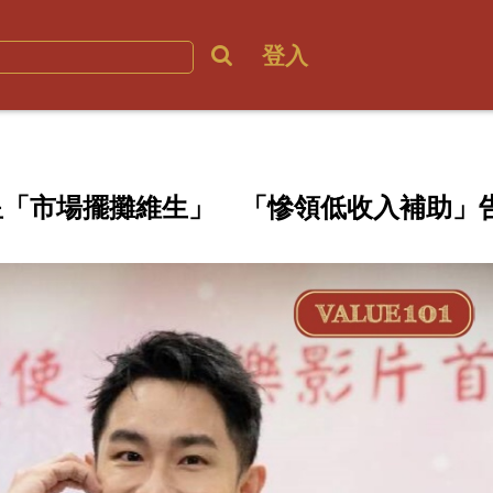
登入
男星「市場擺攤維生」 「慘領低收入補助」