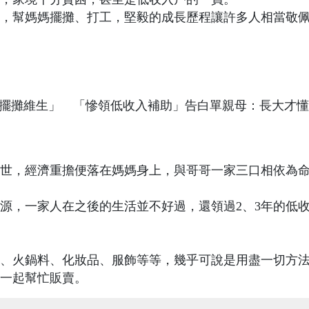
，幫媽媽擺攤、打工，堅毅的成長歷程讓許多人相當敬
離世，經濟重擔便落在媽媽身上，與哥哥一家三口相依為
源，一家人在之後的生活並不好過，還領過2、3年的低
、火鍋料、化妝品、服飾等等，幾乎可說是用盡一切方
一起幫忙販賣。