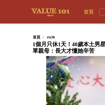
首頁
首頁
rts36
1個月只休1天！40歲本土
單親母：長大才懂她辛苦