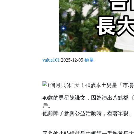
value101
2025-12-05
檢舉
40歲的男星陳謙文，因為演出八點檔
戶。
他前陣子參與公益活動時，看著單親、
因為他小時候就是由媽媽一手撫養長大