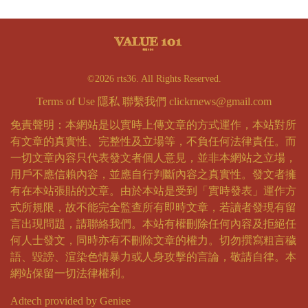
©2026 rts36. All Rights Reserved.
Terms of Use
隱私
聯繫我們
clickrnews@gmail.com
免責聲明：本網站是以實時上傳文章的方式運作，本站對所
有文章的真實性、完整性及立場等，不負任何法律責任。而
一切文章內容只代表發文者個人意見，並非本網站之立場，
用戶不應信賴內容，並應自行判斷內容之真實性。發文者擁
有在本站張貼的文章。由於本站是受到「實時發表」運作方
式所規限，故不能完全監查所有即時文章，若讀者發現有留
言出現問題，請聯絡我們。本站有權刪除任何內容及拒絕任
何人士發文，同時亦有不刪除文章的權力。切勿撰寫粗言穢
語、毀謗、渲染色情暴力或人身攻擊的言論，敬請自律。本
網站保留一切法律權利。
Adtech provided by Geniee