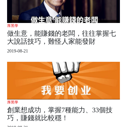
厚黑學
做生意，能賺錢的老闆，往往掌握七
大說話技巧，難怪人家能發財
2019-08-21
厚黑學
創業想成功，掌握7種能力、33個技
巧，賺錢就比較穩！