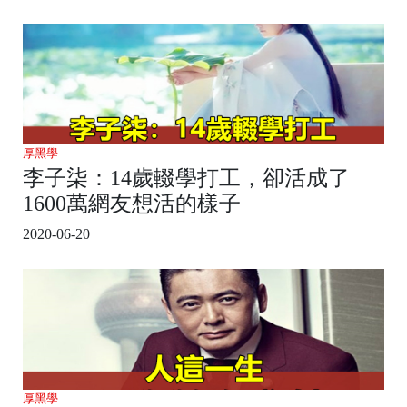
厚黑學
李子柒：14歲輟學打工，卻活成了
1600萬網友想活的樣子
2020-06-20
厚黑學