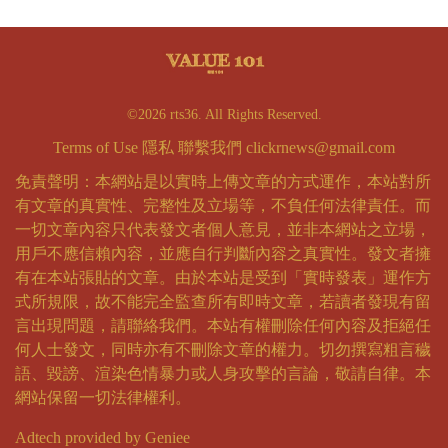
©2026 rts36. All Rights Reserved.
Terms of Use
隱私
聯繫我們
clickrnews@gmail.com
免責聲明：本網站是以實時上傳文章的方式運作，本站對所
有文章的真實性、完整性及立場等，不負任何法律責任。而
一切文章內容只代表發文者個人意見，並非本網站之立場，
用戶不應信賴內容，並應自行判斷內容之真實性。發文者擁
有在本站張貼的文章。由於本站是受到「實時發表」運作方
式所規限，故不能完全監查所有即時文章，若讀者發現有留
言出現問題，請聯絡我們。本站有權刪除任何內容及拒絕任
何人士發文，同時亦有不刪除文章的權力。切勿撰寫粗言穢
語、毀謗、渲染色情暴力或人身攻擊的言論，敬請自律。本
網站保留一切法律權利。
Adtech provided by Geniee