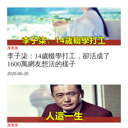
厚黑學
李子柒：14歲輟學打工，卻活成了
1600萬網友想活的樣子
2020-06-20
厚黑學