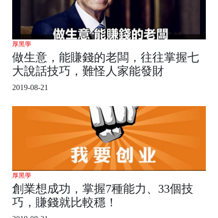
厚黑學
做生意，能賺錢的老闆，往往掌握七
大說話技巧，難怪人家能發財
2019-08-21
厚黑學
創業想成功，掌握7種能力、33個技
巧，賺錢就比較穩！