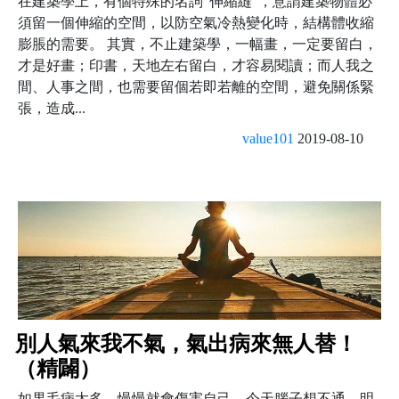
在建築學上，有個特殊的名詞“伸縮縫”，意謂建築物體必
須留一個伸縮的空間，以防空氣冷熱變化時，結構體收縮
膨脹的需要。 其實，不止建築學，一幅畫，一定要留白，
才是好畫；印書，天地左右留白，才容易閱讀；而人我之
間、人事之間，也需要留個若即若離的空間，避免關係緊
張，造成...
value101
2019-08-10
別人氣來我不氣，氣出病來無人替！
（精闢）
如果毛病太多，慢慢就會傷害自己。今天腦子想不通，明