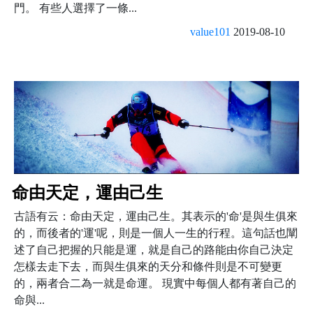
門。 有些人選擇了一條...
value101
2019-08-10
命由天定，運由己生
古語有云：命由天定，運由己生。其表示的'命'是與生俱來
的，而後者的'運'呢，則是一個人一生的行程。這句話也闡
述了自己把握的只能是運，就是自己的路能由你自己決定
怎樣去走下去，而與生俱來的天分和條件則是不可變更
的，兩者合二為一就是命運。 現實中每個人都有著自己的
命與...