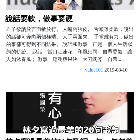
說話要軟，做事要硬
君子欲訥於言而敏於行。 人嘴兩張皮。 舌頭雖柔軟，說出
的話卻可奔向兩個極端。 人手兩面肉。 手掌雖有力，做出
的事卻可得到不同結果。 說話和做事，正是一個人生活狀
態的軌跡。 說話，當口吐蓮花，和風細雨，自帶香氣，讓
人如沐春風； 做事，應剛毅果決，大刀闊斧，自帶...
value101
2019-08-10