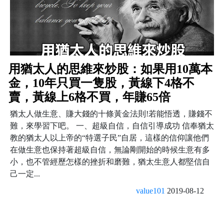
用猶太人的思維來炒股：如果用10萬本
金，10年只買一隻股，黃線下4格不
賣，黃線上6格不買，年賺65倍
猶太人做生意、賺大錢的十條黃金法則!若能悟透，賺錢不
難，來學習下吧。 一、超級自信，自信引導成功 信奉猶太
教的猶太人以上帝的“特選子民”自居，這樣的信仰讓他們
在做生意也保持著超級自信，無論剛開始的時候生意有多
小，也不管經歷怎樣的挫折和磨難，猶太生意人都堅信自
己一定...
value101
2019-08-12