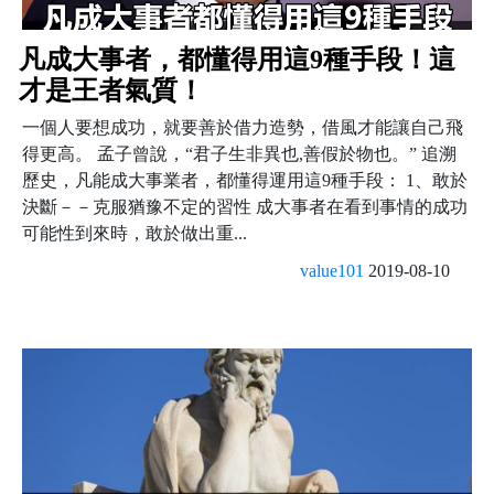
凡成大事者，都懂得用這9種手段！這
才是王者氣質！
一個人要想成功，就要善於借力造勢，借風才能讓自己飛
得更高。 孟子曾說，“君子生非異也,善假於物也。” 追溯
歷史，凡能成大事業者，都懂得運用這9種手段： 1、敢於
決斷－－克服猶豫不定的習性 成大事者在看到事情的成功
可能性到來時，敢於做出重...
value101
2019-08-10