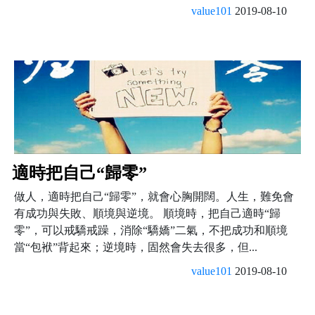
value101
2019-08-10
適時把自己“歸零”
做人，適時把自己“歸零”，就會心胸開闊。人生，難免會
有成功與失敗、順境與逆境。 順境時，把自己適時“歸
零”，可以戒驕戒躁，消除“驕嬌”二氣，不把成功和順境
當“包袱”背起來；逆境時，固然會失去很多，但...
value101
2019-08-10