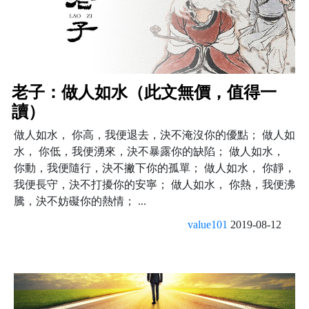
老子：做人如水（此文無價，值得一
讀）
做人如水， 你高，我便退去，決不淹沒你的優點； 做人如
水， 你低，我便湧來，決不暴露你的缺陷； 做人如水，
你動，我便隨行，決不撇下你的孤單； 做人如水， 你靜，
我便長守，決不打擾你的安寧； 做人如水， 你熱，我便沸
騰，決不妨礙你的熱情； ...
value101
2019-08-12