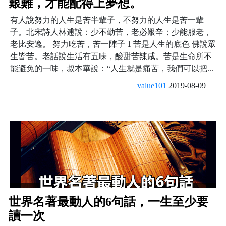
艱難，才能配得上夢想。
有人說努力的人生是苦半輩子，不努力的人生是苦一輩
子。北宋詩人林逋說：少不勤苦，老必艱辛；少能服老，
老比安逸。 努力吃苦，苦一陣子 1 苦是人生的底色 佛說眾
生皆苦。老話說生活有五味，酸甜苦辣咸。苦是生命所不
能避免的一味，叔本華說：“人生就是痛苦，我們可以把...
value101
2019-08-09
世界名著最動人的6句話，一生至少要
讀一次