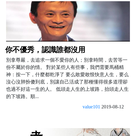
你不優秀，認識誰都沒用
別拿尊嚴，去追求一個不愛你的人；別拿時間，去苦等一
份不屬於你的情。 對於某些人有些事，我們需要馬桶精
神：按一下，什麼都乾淨了 要么敢愛敢恨快意人生，要么
沒心沒肺扮傻到底，別讓自己活成了那種懂得很多道理卻
也過不好這一生的人。 低頭走人生的上坡路，抬頭走人生
的下坡路。順...
value101
2019-08-12