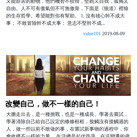
又能群居的動物，他們機智不狡猾，堅韌又自我，孤獨又
自由。人不可有傲氣但不可無傲骨，下面是《狼道》裡狼
的生存哲學。希望能對你有幫助。 1. 沒有雄心幹不成大
事； 不敢冒險幹不成大事； 意志不堅幹不成...
value101
2019-08-09
改變自己，做不一樣的自己！
大膽走出去，是一種挑戰，也是一種成長。學著去嘗試，
學著清除自己給自己設定的條條框框，接觸沒有接觸過的
人，做一些以前不敢做的事，在嘗試新事物的過程中，你
會收穫不一樣的力量。 生活總是起伏跌蕩，在這變遷的歲