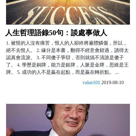
人生哲理語錄50句：談處事做人
1. 被恨的人沒有痛苦，恨人的人卻終將遍體鱗傷，所以，
絕不去恨人。 2. 緣分是本書，翻得不經意會錯過，讀得太
認真會流淚。 3. 不同傻子爭辯，否則就搞不清誰是傻子
了。 4. 學歷是銅牌，能力是銀牌，人脈是金牌，思維是王
牌。 5. 成功的人不是贏在起點，而是贏在轉折點。 ...
value101
2019-08-10