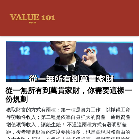
從一無所有到萬貫家財，你需要這樣一
份規劃
獲取財富的方式有兩種：第一種是努力工作，以掙得工資
等勞動性收入；第二種是依靠自身強大的資產，通過資產
增值獲得收入，讓錢生錢！ 不過這兩種方式有著明顯差
距，後者積累財富的速度要快得多，也是實現財務自由的