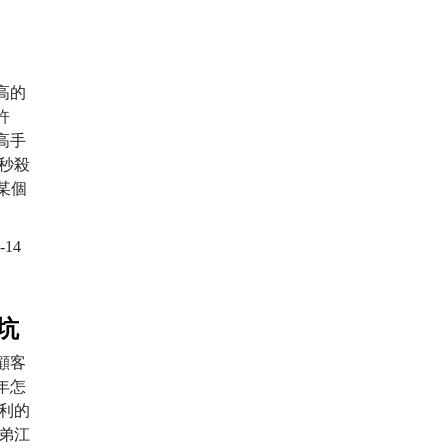
高的
許
高手
秒殺
某個
-14
坑
顧客
年怎
利的
弟江