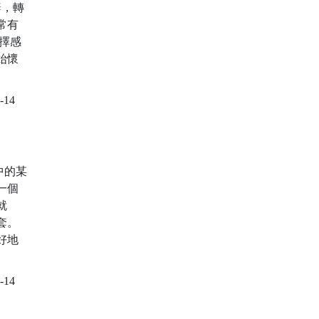
辭，轉
常有
擇感
始懷
-14
中的某
一個
就
套。
好地
-14