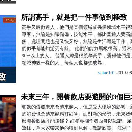
所謂高手，就是把一件事做到極致
高手又叫做達人，他們是某個領域或幾個領域水平很
專家，無論是知識儲備，技能水平，都比普通人要高
多，處理問題也是又快又好，無論是生活還是工作，
們似乎都能夠游刃有餘。 他們的能力層級很高，通常
90%以上的人。 普通人總是很羨慕高手，覺得他們是
領域神級一樣的人，每個人也都想成為...
value101
2019-08
未來三年，開餐飲店要避開的3個巨
餐飲的蛋糕未來會越來越大，但是受大環境的影響，
的消費也會越來越精打細算。面對新的形勢，未來幾
麼開餐飲店才能賺錢？ 紅餐專欄作者西哥以詼諧、犀
筆鋒，為大家帶來他的獨到見解，敬請欣賞。 江湖子