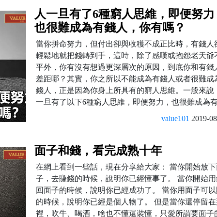
人一旦有了6種窮人思維，即便努力
也很難成為有錢人，你有嗎？
當你拼命努力，但付出卻與收穫不成正比時，有錢人
輕鬆地就把錢轉到手，這時，除了感嘆或抱怨老天爺
平外，你有沒有想過更深層次的原因，到底你和有錢
差距哪？其實，你之所以不能成為有錢人或者很難成
錢人，正是因為你身上所具有的窮人思維。一般來說
一旦有了以下6種窮人思維，即便努力，也很難成為有錢
value101
2019-08
面子和錢，看完成熟十年
在網上看到一些話，現在分享給大家： 當你開始放下
子，去賺錢的時候，說明你已經懂事了。 當你開始用
回面子的時候，說明你已經成功了。 當你用面子可以
的時候，說明你已經是個人物了。 但是當你還停留在
裡，吹牛、喝酒，啥也不懂還裝懂，只愛所謂要面子