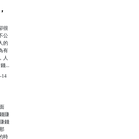
，
卻很
不公
人的
為有
，人
...
-14
面
錢賺
賺錢
那
的時