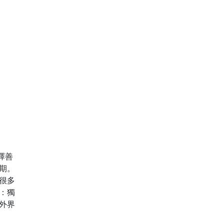
擇善
期。
很多
：獨
外界