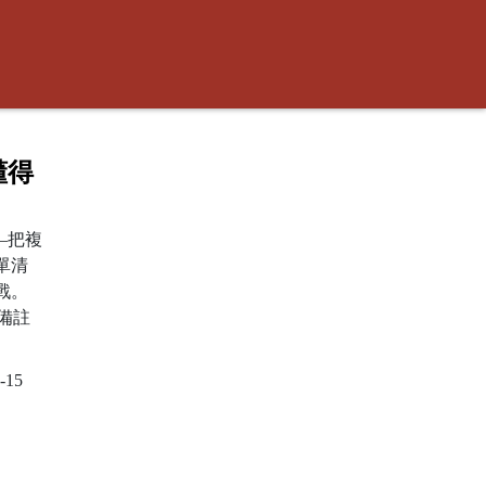
懂得
—把複
單清
戰。
備註
-15