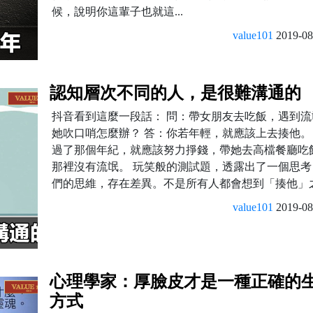
候，說明你這輩子也就這...
value101
2019-08
認知層次不同的人，是很難溝通的
抖音看到這麼一段話： 問：帶女朋友去吃飯，遇到流
她吹口哨怎麼辦？ 答：你若年輕，就應該上去揍他。
過了那個年紀，就應該努力掙錢，帶她去高檔餐廳吃
那裡沒有流氓。 玩笑般的測試題，透露出了一個思考
們的思維，存在差異。不是所有人都會想到「揍他」之.
value101
2019-08
心理學家：厚臉皮才是一種正確的
方式