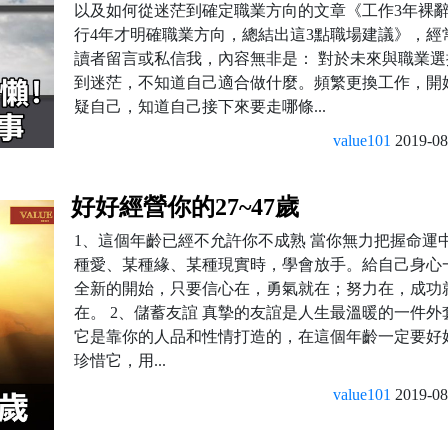
以及如何從迷茫到確定職業方向的文章《工作3年裸
行4年才明確職業方向，總結出這3點職場建議》，經
讀者留言或私信我，內容無非是： 對於未來與職業選
到迷茫，不知道自己適合做什麼。頻繁更換工作，開
疑自己，知道自己接下來要走哪條...
value101
2019-08
好好經營你的27~47歲
1、這個年齡已經不允許你不成熟 當你無力把握命運
種愛、某種緣、某種現實時，學會放手。給自己身心
全新的開始，只要信心在，勇氣就在；努力在，成功
在。 2、儲蓄友誼 真摯的友誼是人生最溫暖的一件外
它是靠你的人品和性情打造的，在這個年齡一定要好
珍惜它，用...
value101
2019-08