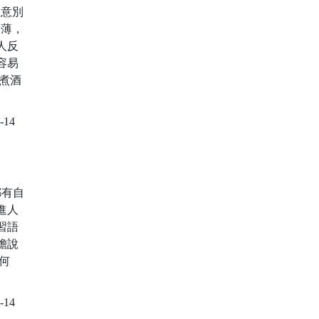
在意別
皮薄，
人反
容易
煮酒
-14
都有自
進人
習語
膽說
何
-14