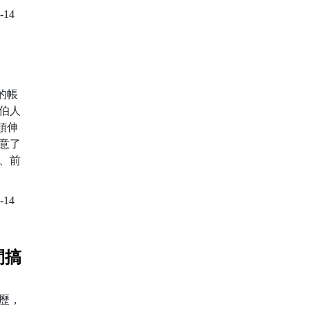
-14
的帳
伯人
頭伸
意了
、前
-14
間搞
歷，