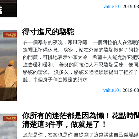
value101
2019-08
得寸進尺的駱駝
在一個寒冬的夜晚，寒風呼嘯，一個阿拉伯人在溫暖
篷裡正準備休息。 突然，站在外頭的駱駝掀起了阿拉
的門簾，可憐地表示外頭太冷，希望主人能允許它把
進去暖和暖和。 善良的阿拉伯人不忍駱駝受凍，便同
駱駝的請求。 沒多久，駱駝又陸陸續續提出了把脖子
腿、半個身子伸進帳篷的請求...
value101
2019-08
你所有的迷茫都是因為懶！花點時
清楚這3件事，做就是了！
迷茫是你，答案也是你 自從寫了這篇講述自己職場經