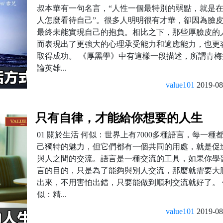
叔本華有一句名言，“人性一個最特別的弱點，就是
人怎麼看待自己”。很多人明明很有才華，卻因為臉
最終未能實現自己的抱負。相比之下，那些厚臉皮的
而表現出了更強大的心理承受能力和適應能力，也更
取得成功。 《厚黑學》中有這樣一段描述，所謂青梅
論英雄...
value101
2019-08
只有自律，才能給你想要的人生
01 關於生活 何似：世界上有7000多種語言，每一種
己獨特的魅力，但它們都有一個共同的用處，就是促
與人之間的交流。語言是一種交流的工具，如果你學
言的目的，只是為了能夠與別人交流，那麼就需要大
出來，不用害怕出錯，只要能做到順利交流就好了。 
似：精...
value101
2019-08