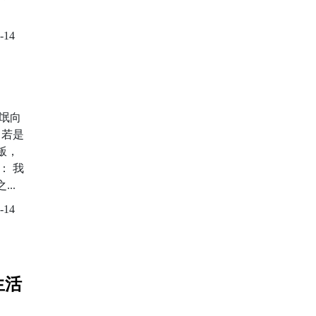
-14
氓向
 若是
飯，
： 我
..
-14
生活