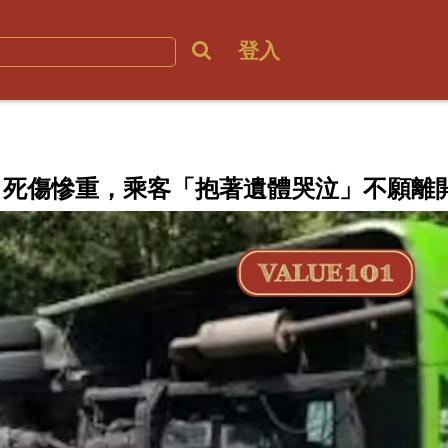
登入
」死傷慘重，乘客「抱著遺體哭泣」不願離