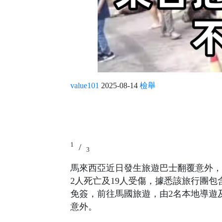
value101
2025-08-14
檢舉
1
/
3
馬來西亞近日發生旅遊巴士翻覆意外，
2人死亡及19人受傷，據悉該旅行團包
免簽，前往馬國旅遊，由2名本地導遊
意外。