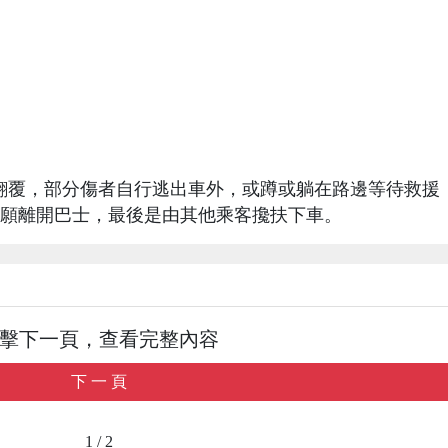
段時翻覆，部分傷者自行逃出車外，或蹲或躺在路邊等待救援
願離開巴士，最後是由其他乘客攙扶下車。
擊下一頁，查看完整內容
下 一 頁
1 / 2