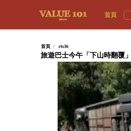
首頁
首頁
rts36
旅遊巴士今午「下山時翻覆