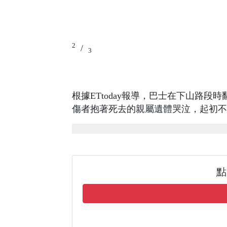
2
/
3
根據ETtoday報導，巴士在下山路
傷者抱著死去的親屬遺體哭泣，起初不
點