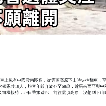
車上載有中國雲南團客，從雲頂高原下山時失控翻車，
含領隊共18人，旅客年齡介於47至68歲，趁馬來西亞與中
及司機接待，29日乘旅遊巴士前往雲頂高原，沒想到下山