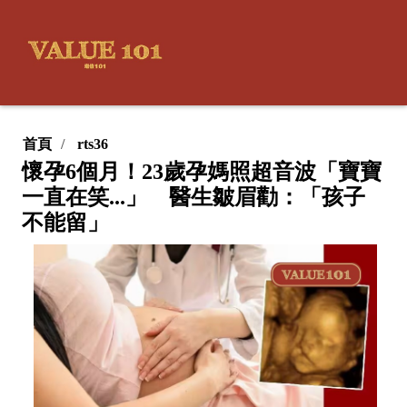
首頁
rts36
懷孕6個月！23歲孕媽照超音波「寶寶
一直在笑...」 醫生皺眉勸：「孩子
不能留」