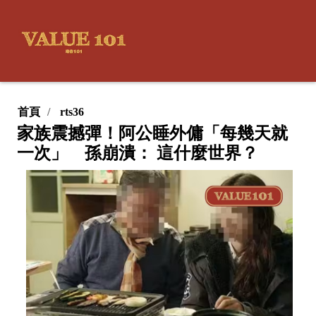
首頁
rts36
家族震撼彈！阿公睡外傭「每幾天就
一次」 孫崩潰： 這什麼世界？