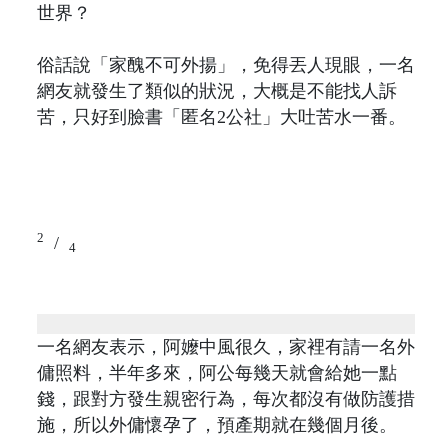
世界？
俗話說「家醜不可外揚」，免得丟人現眼，一名
網友就發生了類似的狀況，大概是不能找人訴
苦，只好到臉書「匿名2公社」大吐苦水一番。
2
/
4
一名網友表示，阿嬤中風很久，家裡有請一名外
傭照料，半年多來，阿公每幾天就會給她一點
錢，跟對方發生親密行為，每次都沒有做防護措
施，所以外傭懷孕了，預產期就在幾個月後。