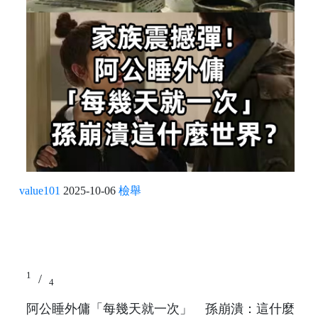
value101
2025-10-06
檢舉
1
/
4
阿公睡外傭「每幾天就一次」 孫崩潰：這什麼