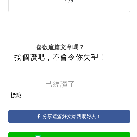
1 / 2
喜歡這篇文章嗎？
按個讚吧，不會令你失望！
已經讚了
標籤：
分享這篇好文給親朋好友！