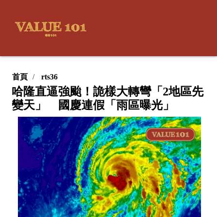
首頁
rts36
哈隆直逼強颱！詭樣大轉彎「2地區先
變天」 國慶連假「雨區曝光」