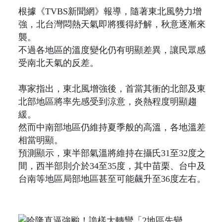
根據《TVBS新聞網》報導，隨著東北風勢力增
強，北台灣悶熱天氣即將獲得紓解，秋意逐漸來
襲。
不過各地區的溫度變化仍有明顯差異，讓民眾感
受南北天氣的反差。
專家指出，東北風增強後，首當其衝的北部及東
北部地區將率先感受到涼意，炎熱程度明顯趨
緩。
然而中南部地區仍維持夏季般的高溫，各地溫差
相當明顯。
預測顯示，東半部氣溫將維持在攝氏31至32度之
間，西半部則介於34至35度，其中苗栗、台中及
台南等地區局部地區甚至可能飆升至36度左右。