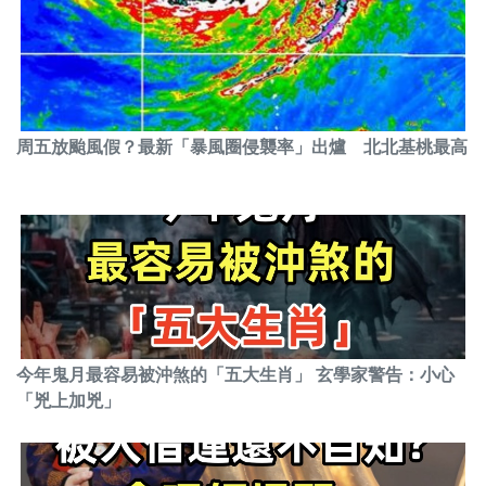
周五放颱風假？最新「暴風圈侵襲率」出爐 北北基桃最高
今年鬼月最容易被沖煞的「五大生肖」 玄學家警告：小心
「兇上加兇」