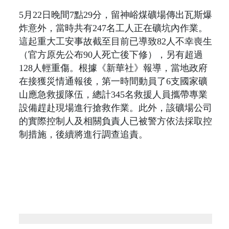
5月22日晚間7點29分，留神峪煤礦場傳出瓦斯爆
炸意外，當時共有247名工人正在礦坑內作業。
這起重大工安事故截至目前已導致82人不幸喪生
（官方原先公布90人死亡後下修），另有超過
128人輕重傷。根據《新華社》報導，當地政府
在接獲災情通報後，第一時間動員了6支國家礦
山應急救援隊伍，總計345名救援人員攜帶專業
設備趕赴現場進行搶救作業。此外，該礦場公司
的實際控制人及相關負責人已被警方依法採取控
制措施，後續將進行調查追責。