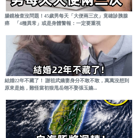
腸鏡檢查沒問題！45歲男每天「大便兩三次」竟確診胰腺
癌 「4種異常」或是身體警報：一定要重視
結婚22年不藏了！ 謝祖武嬌妻身分不敢不敢，萬萬沒想到
原來是她，難怪當初狠甩岳翎不娶張玉嬿...