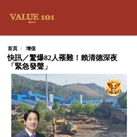
首頁
增值
快訊／驚爆82人罹難！賴清德深夜
「緊急發聲」