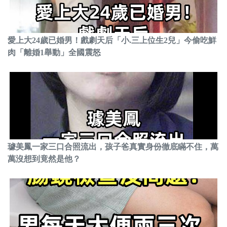
愛上大24歲已婚男！戲劇天后「小.三上位生2兒」今偷吃鮮
肉「離婚1舉動」全國震怒
璩美鳳一家三口合照流出，孩子爸真實身份徹底瞞不住，萬
萬沒想到竟然是他？