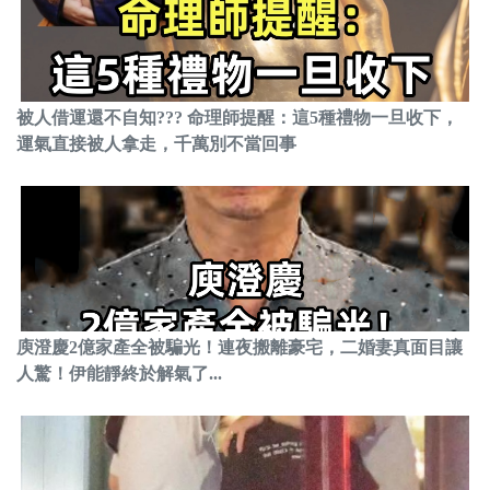
被人借運還不自知??? 命理師提醒：這5種禮物一旦收下，
運氣直接被人拿走，千萬別不當回事
庾澄慶2億家產全被騙光！連夜搬離豪宅，二婚妻真面目讓
人驚！伊能靜終於解氣了...