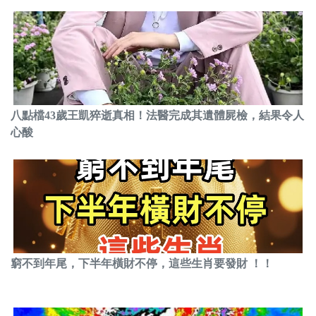
八點檔43歲王凱猝逝真相！法醫完成其遺體屍檢，結果令人
心酸
窮不到年尾，下半年橫財不停，這些生肖要發財 ！！