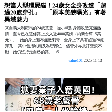
想當人型殭屍貓！24歲女全身改造「超
過20處穿孔」 「原本美貌曝光」有著
異域魅力
來自義大利羅馬的24歲艾登，從小就對身體改造充滿熱
情，至今已在這條路上投入近4000英鎊（約新台幣15萬
元）。 她的身上遍布無數刺青，全身上下共有超過20處
穿孔， 其中包括乳頭及私密部位，儘管外界批評聲浪不
斷，她仍堅持走自己的路。 1/5 ...
value101
2025-11-13