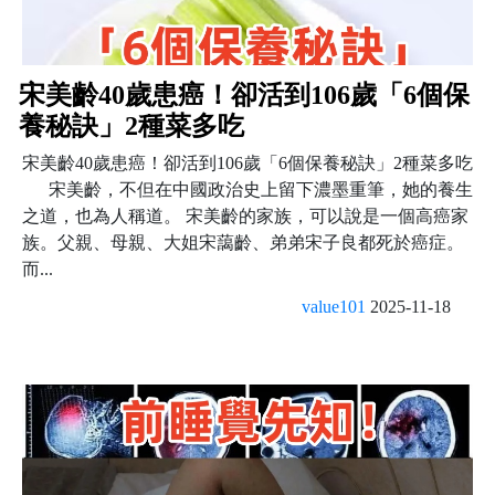
宋美齡40歲患癌！卻活到106歲「6個保
養秘訣」2種菜多吃
宋美齡40歲患癌！卻活到106歲「6個保養秘訣」2種菜多吃
宋美齡，不但在中國政治史上留下濃墨重筆，她的養生
之道，也為人稱道。 宋美齡的家族，可以說是一個高癌家
族。父親、母親、大姐宋藹齡、弟弟宋子良都死於癌症。
而...
value101
2025-11-18