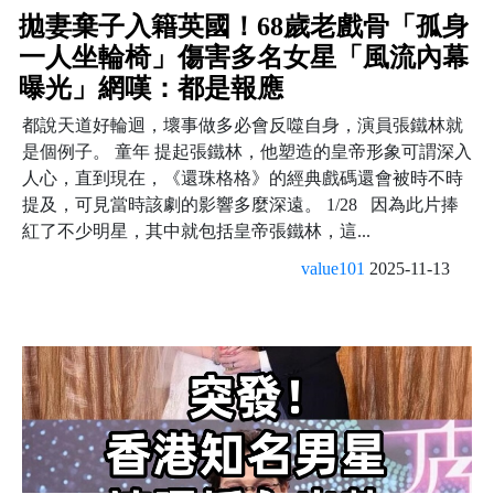
拋妻棄子入籍英國！68歲老戲骨「孤身
一人坐輪椅」傷害多名女星「風流內幕
曝光」網嘆：都是報應
都說天道好輪迴，壞事做多必會反噬自身，演員張鐵林就
是個例子。 童年 提起張鐵林，他塑造的皇帝形象可謂深入
人心，直到現在，《還珠格格》的經典戲碼還會被時不時
提及，可見當時該劇的影響多麼深遠。 1/28 因為此片捧
紅了不少明星，其中就包括皇帝張鐵林，這...
value101
2025-11-13