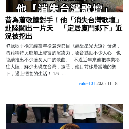
昔為蕭敬騰對手！他「消失台灣歌壇」
赴陸闖出一片天 「定居廈門鄉下」近
況被挖出
47歲歌手楊宗緯當年從選秀節目《超級星光大道》發跡，
憑藉獨特哭腔加上豐富的渲染力，嗓音撼動不少人心，也
陸續推出不少膾炙人口的歌曲。 不過近年來他把事業移
往大陸，鮮少出現在台灣，據悉，他目前移居當地的鄉
下，過上愜意的生活！ 1/6 ...
value101
2025-11-18