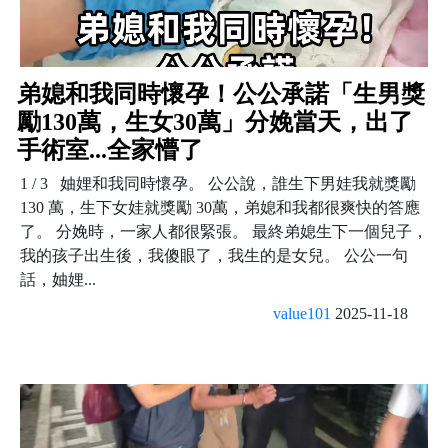
弟媳和我同時懷孕！公公承諾「生男獎
勵130萬，生女30萬」分娩當天，出了
手術室...全家懵了
1 / 3 妯娌和我同時懷孕。 公公說，誰生下男娃我就獎勵
130 萬，生下女娃就獎勵 30萬，弟媳和我都很爽快的答應
了。 分娩時，一家人都很緊張。 最終弟媳生下一個兒子，
我的孩子出生後，我傻眼了，我生的是女兒。 公公一句
話，妯娌...
value101
2025-11-18