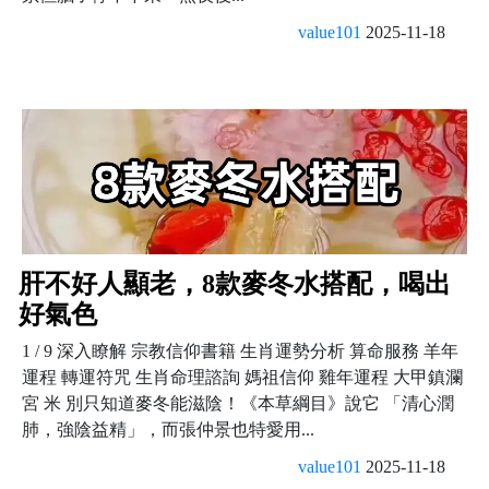
value101
2025-11-18
肝不好人顯老，8款麥冬水搭配，喝出
好氣色
1 / 9 深入瞭解 宗教信仰書籍 生肖運勢分析 算命服務 羊年
運程 轉運符咒 生肖命理諮詢 媽祖信仰 雞年運程 大甲鎮瀾
宮 米 別只知道麥冬能滋陰！《本草綱目》說它 「清心潤
肺，強陰益精」，而張仲景也特愛用...
value101
2025-11-18