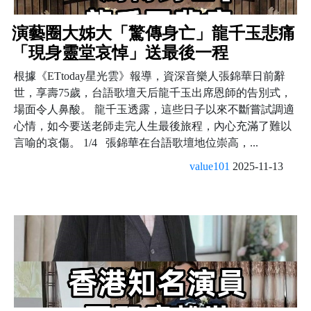
演藝圈大姊大「驚傳身亡」龍千玉悲痛
「現身靈堂哀悼」送最後一程
根據《ETtoday星光雲》報導，資深音樂人張錦華日前辭
世，享壽75歲，台語歌壇天后龍千玉出席恩師的告別式，
場面令人鼻酸。 龍千玉透露，這些日子以來不斷嘗試調適
心情，如今要送老師走完人生最後旅程，內心充滿了難以
言喻的哀傷。 1/4 張錦華在台語歌壇地位崇高，...
value101
2025-11-13