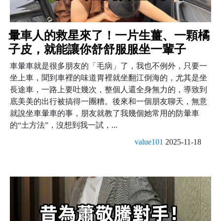
暈車人的救星來了！一片生薑、一顆橘
子皮，就能讓你舒舒服服坐一輩子
車暈車就是很多朋友的「毛病」了，我也不例外，只要一
坐上車，聞到車裡的味道胃裡就坐翻江倒海的，尤其是坐
長途車，一路上要吐幾次，整個人還全身無力的，導致到
底美美的出行被搞得一團糟。後來和一個朋友聊天，無意
就說坐車暈車的事，朋友就教了我幾個她常用的防暈車
的“土方法”，沒想到我一試，...
value101
2025-11-18