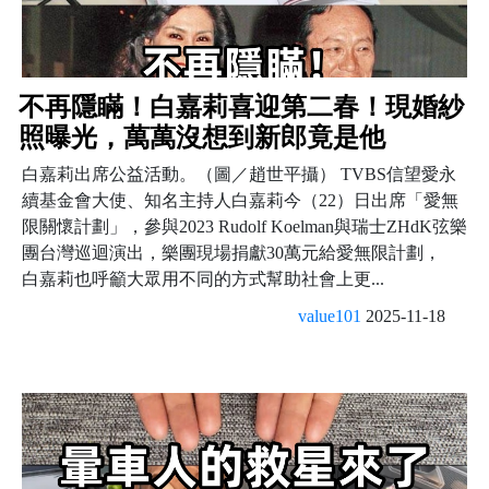
不再隱瞞！白嘉莉喜迎第二春！現婚紗
照曝光，萬萬沒想到新郎竟是他
白嘉莉出席公益活動。（圖／趙世平攝） TVBS信望愛永
續基金會大使、知名主持人白嘉莉今（22）日出席「愛無
限關懷計劃」，參與2023 Rudolf Koelman與瑞士ZHdK弦樂
團台灣巡迴演出，樂團現場捐獻30萬元給愛無限計劃，
白嘉莉也呼籲大眾用不同的方式幫助社會上更...
value101
2025-11-18