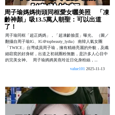
周子瑜媽媽街頭同框愛女曬美照 「凍
齡神顏」吸13.5萬人朝聖：可以出道
了！
周子瑜同框「超正媽媽」，「超凍齡臉蛋」曝光。 （圖／
翻攝自周子瑜IG、IG＠topbeauty_lydia） 南韓人氣女團
「TWICE」台灣成員周子瑜，擁有精緻亮麗的外貌，及纖
細窈窕的好身材，出道之初就圈粉無數，是許多人心目中
的完美女神。 周子瑜媽媽黃燕玲近日化身粉絲，...
value101
2025-11-13