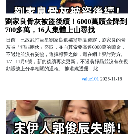
劉家良骨灰被盜後續！6000萬贖金降到
700多萬，16人集體上山尋找
日前，已故武打巨星劉家良遺孀翁靜晶透露，劉家良的骨
灰被「犯罪團伙」盜取，並向其索要高達6000萬的贖金，
不過她並沒有妥協，選擇報警之餘，還在網上聲討對方。
1/7 11月9號，新的後續再次更新，不過翁靜晶並沒有在視
頻賬號上分享相關的過程。 據港媒透露，此...
value101
2025-11-18