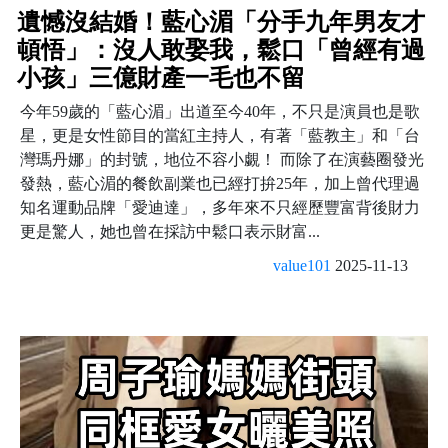
遺憾沒結婚！藍心湄「分手九年男友才
頓悟」：沒人敢娶我，鬆口「曾經有過
小孩」三億財產一毛也不留
今年59歲的「藍心湄」出道至今40年，不只是演員也是歌
星，更是女性節目的當紅主持人，有著「藍教主」和「台
灣瑪丹娜」的封號，地位不容小覷！ 而除了在演藝圈發光
發熱，藍心湄的餐飲副業也已經打拚25年，加上曾代理過
知名運動品牌「愛迪達」，多年來不只經歷豐富背後財力
更是驚人，她也曾在採訪中鬆口表示財富...
value101
2025-11-13