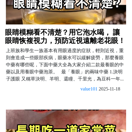
眼睛模糊看不清楚？用它泡水喝， 讓
眼睛恢複視力，預防近視遠離老花眼！
上班族和學生一族基本有用眼過度的症狀，輕則近視，重
則會造成一些眼部疾病，眼藥水可以緩解疲勞，那麼養眼
中藥有哪些呢，下面中藥大全為大家介紹二款最養眼的中
藥以及用養眼中藥泡茶。 最「養眼」的兩味中藥 1.決明
子護眼 又稱草決明、羊明、還瞳、千里光，為豆科一年...
value101
2025-11-18