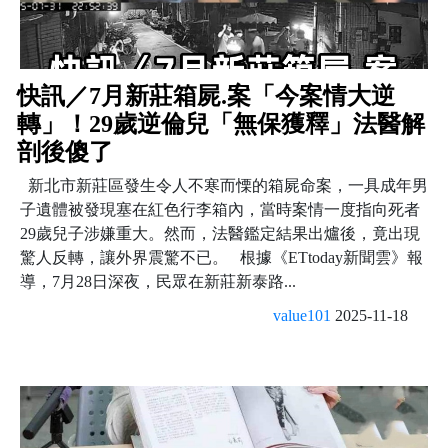
快訊／7月新莊箱屍.案「今案情大逆
轉」！29歲逆倫兒「無保獲釋」法醫解
剖後傻了
新北市新莊區發生令人不寒而慄的箱屍命案，一具成年男
子遺體被發現塞在紅色行李箱內，當時案情一度指向死者
29歲兒子涉嫌重大。然而，法醫鑑定結果出爐後，竟出現
驚人反轉，讓外界震驚不已。 根據《ETtoday新聞雲》報
導，7月28日深夜，民眾在新莊新泰路...
value101
2025-11-18