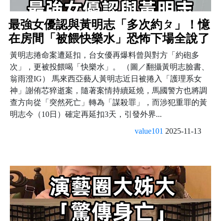
最強女優認與黃明志「多次約ㄆ」！憶
在房間「被餵快樂水」恐怖下場全說了
黃明志捲命案遭延扣，台女優再爆料曾與對方「約砲多
次」，更被投餵喝「快樂水」。 （圖／翻攝黃明志臉書、
翁雨澄IG） 馬來西亞藝人黃明志近日被捲入「護理系女
神」謝侑芯猝逝案，隨著案情持續延燒，馬國警方也將調
查方向從「突然死亡」轉為「謀殺罪」，而涉犯重罪的黃
明志今（10日）確定再延扣3天，引發外界...
value101
2025-11-13