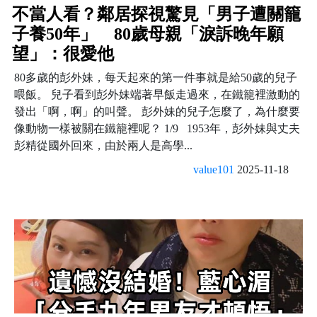
不當人看？鄰居探視驚見「男子遭關籠
子養50年」 80歲母親「淚訴晚年願
望」：很愛他
80多歲的彭外妹，每天起來的第一件事就是給50歲的兒子
喂飯。 兒子看到彭外妹端著早飯走過來，在鐵籠裡激動的
發出「啊，啊」的叫聲。 彭外妹的兒子怎麼了，為什麼要
像動物一樣被關在鐵籠裡呢？ 1/9 1953年，彭外妹與丈夫
彭精從國外回來，由於兩人是高學...
value101
2025-11-18