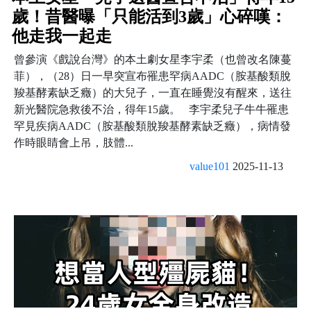
歲！昔醫曝「只能活到3歲」心碎嘆：
他走我一起走
曾參演《戲說台灣》的本土劇女星李宇柔（也曾改名陳蔓
菲），（28）日一早突宣布罹患罕病AADC（胺基酸類脫
羧基酵素缺乏癥）的大兒子，一直在睡覺沒有醒來，送往
新光醫院急救後不治，得年15歲。 李宇柔兒子牛牛罹患
罕見疾病AADC（胺基酸類脫羧基酵素缺乏癥），病情發
作時眼睛會上吊，肢體...
value101
2025-11-13