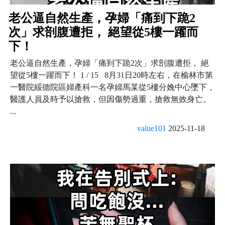
老公逼自然生產，孕婦「痛到下跪2
次」求剖腹遭拒， 絕望從5樓一躍而
下！
老公逼自然生產，孕婦「痛到下跪2次」求剖腹遭拒， 絕
望從5樓一躍而下！ 1 / 15 8月31日20時左右，在榆林市第
一醫院綏德院區婦產科一名孕婦馬某從5樓分娩中心墜下，
醫護人員及時予以搶救，但因傷勢過重，搶救無效身亡。
...
value101
2025-11-18