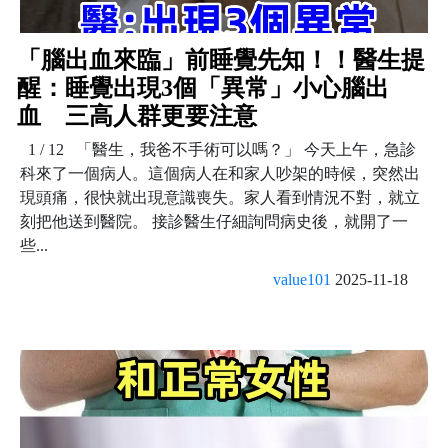
「腦出血來臨」前睡覺先知！！醫生提
醒：睡覺出現3個「異常」小心腦出
血 三高人群更要注意
1 / 12 「醫生，我爸不手術可以嗎？」 今天上午，急診
科來了一個病人。這個病人在和家人吵架的時候，突然出
現頭痛，很快就出現意識喪失。家人看到情況不對，就立
刻把他送到醫院。 接診醫生仔細詢問病史後，就開了一
些...
value101
2025-11-18