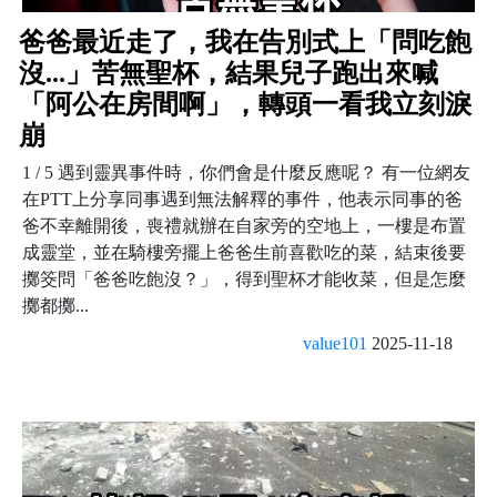
爸爸最近走了，我在告別式上「問吃飽
沒...」苦無聖杯，結果兒子跑出來喊
「阿公在房間啊」，轉頭一看我立刻淚
崩
1 / 5 遇到靈異事件時，你們會是什麼反應呢？ 有一位網友
在PTT上分享同事遇到無法解釋的事件，他表示同事的爸
爸不幸離開後，喪禮就辦在自家旁的空地上，一樓是布置
成靈堂，並在騎樓旁擺上爸爸生前喜歡吃的菜，結束後要
擲筊問「爸爸吃飽沒？」，得到聖杯才能收菜，但是怎麼
擲都擲...
value101
2025-11-18