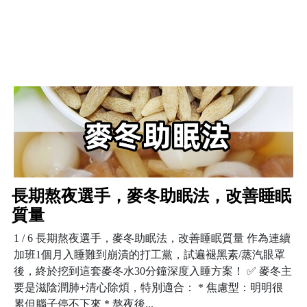
長期熬夜選手，麥冬助眠法，改善睡眠
質量
1 / 6 長期熬夜選手，麥冬助眠法，改善睡眠質量 作為連續
加班1個月入睡難到崩潰的打工黨，試遍褪黑素/蒸汽眼罩
後，終於挖到這套麥冬水30分鐘深度入睡方案！ ✅ 麥冬主
要是滋陰潤肺+清心除煩，特別適合： * 焦慮型：明明很
累但腦子停不下來 * 熬夜後...