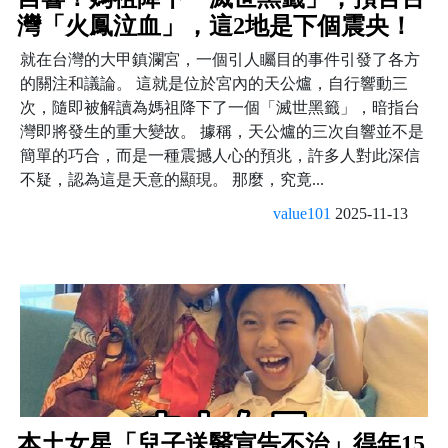
灣「火鳳泣血」，這2地是下個震央！
就在台灣的大甲鎮瀾宮，一個引人矚目的事件引發了各方
的關注和議論。 這就是位於宮內的天公爐，自行響動三
次，隨即被解讀為媽祖降下了一個「滅世黑籤」，暗指台
灣即將發生的重大變故。 據稱，天公爐的三次自響並不是
簡單的巧合，而是一種震撼人心的預兆，許多人對此深信
不疑，認為這是天意的顯現。 那麼，究竟...
value101
2025-11-13
本土女星「兒子送醫宣告不治」得年15