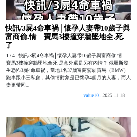
快訊/3屍4命車禍│懷孕人妻帶10歲子與
富商偷.情 寶馬3樓撞穿牆墜地全.死.
了
1 / 4 快訊/3屍4命車禍│懷孕人妻帶10歲子與富商偷 情
寶馬3樓撞穿牆墜地全死 是意外還是另有內情？ 俄羅斯發
生恐怖3屍4命車禍，當地1名37歲富商駕駛寶馬（BMW）
跑車跟小三私會，其偷情對象是已懷孕4個月的人妻，而人
妻更帶同...
value101
2025-11-18