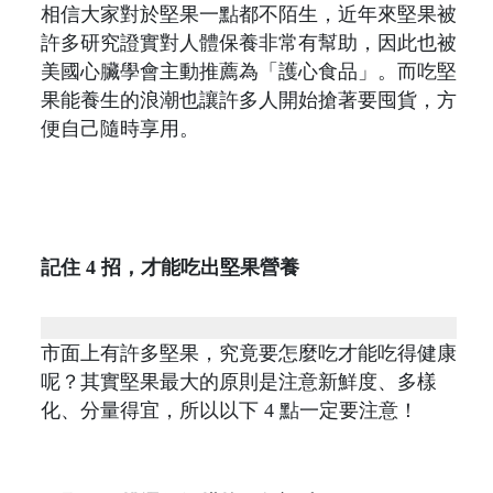
相信大家對於堅果一點都不陌生，近年來堅果被
許多研究證實對人體保養非常有幫助，因此也被
美國心臟學會主動推薦為「護心食品」。而吃堅
果能養生的浪潮也讓許多人開始搶著要囤貨，方
便自己隨時享用。
記住 4 招，才能吃出堅果營養
市面上有許多堅果，究竟要怎麼吃才能吃得健康
呢？其實堅果最大的原則是注意新鮮度、多樣
化、分量得宜，所以以下 4 點一定要注意！