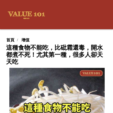
首頁
增值
這種食物不能吃，比砒霜還毒，開水
都煮不死！尤其第一種，很多人卻天
天吃