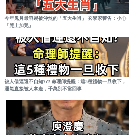
今年鬼月最容易被沖煞的「五大生肖」 玄學家警告：小心
「兇上加兇」
被人借運還不自知??? 命理師提醒：這5種禮物一旦收下，
運氣直接被人拿走，千萬別不當回事