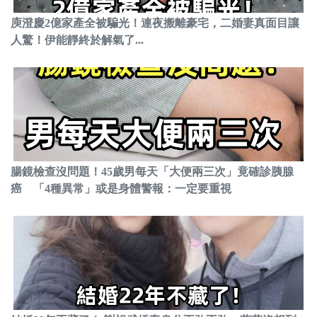
庾澄慶2億家產全被騙光！連夜搬離豪宅，二婚妻真面目讓
人驚！伊能靜終於解氣了...
腸鏡檢查沒問題！45歲男每天「大便兩三次」竟確診胰腺
癌 「4種異常」或是身體警報：一定要重視