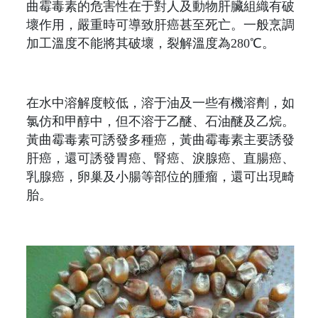
曲霉毒素的危害性在于對人及動物肝臟組織有破
壞作用，嚴重時可導致肝癌甚至死亡。一般烹調
加工溫度不能將其破壞，裂解溫度為280℃。
在水中溶解度較低，溶于油及一些有機溶劑，如
氯仿和甲醇中，但不溶于乙醚、石油醚及乙烷。
黃曲霉毒素可誘發多種癌，黃曲霉毒素主要誘發
肝癌，還可誘發胃癌、腎癌、淚腺癌、直腸癌、
乳腺癌，卵巢及小腸等部位的腫瘤，還可出現畸
胎。