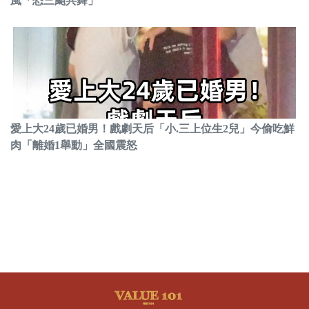
風「恐三颱共舞」
愛上大24歲已婚男！戲劇天后「小.三上位生2兒」今偷吃鮮
肉「離婚1舉動」全國震怒