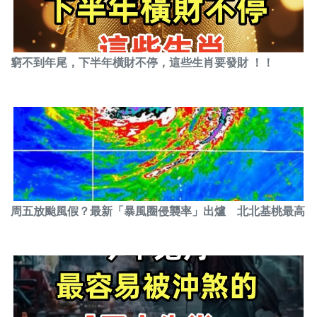
窮不到年尾，下半年橫財不停，這些生肖要發財 ！！
周五放颱風假？最新「暴風圈侵襲率」出爐 北北基桃最高