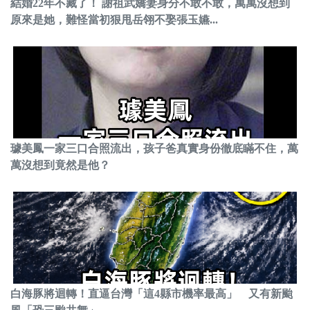
結婚22年不藏了！ 謝祖武嬌妻身分不敢不敢，萬萬沒想到
原來是她，難怪當初狠甩岳翎不娶張玉嬿...
璩美鳳一家三口合照流出，孩子爸真實身份徹底瞞不住，萬
萬沒想到竟然是他？
白海豚將迴轉！直逼台灣「這4縣市機率最高」 又有新颱