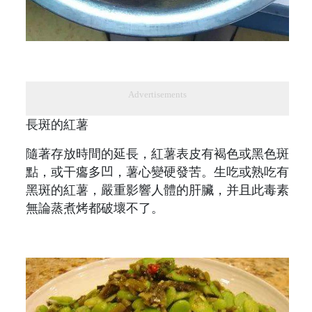
Advertisements
長斑的紅薯
隨著存放時間的延長，紅薯表皮有褐色或黑色斑
點，或干癟多凹，薯心變硬發苦。生吃或熟吃有
黑斑的紅薯，嚴重影響人體的肝臟，并且此毒素
無論蒸煮烤都破壞不了。