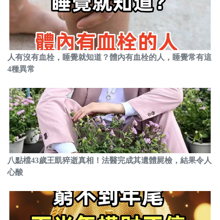
人有沒有血栓，睡覺就知道？體內有血栓的人，睡覺常有這
4種異常
八點檔43歲王凱猝逝真相！法醫完成其遺體屍檢，結果令人
心酸