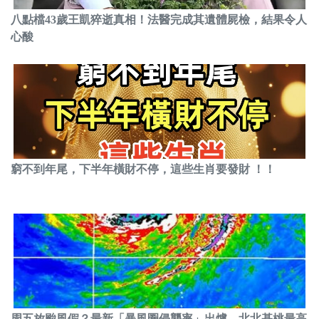
八點檔43歲王凱猝逝真相！法醫完成其遺體屍檢，結果令人
心酸
窮不到年尾，下半年橫財不停，這些生肖要發財 ！！
周五放颱風假？最新「暴風圈侵襲率」出爐 北北基桃最高