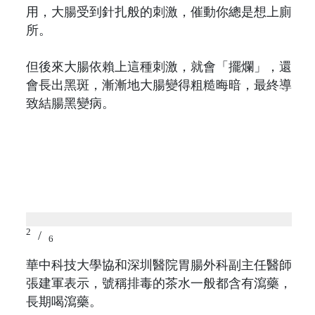
用，大腸受到針扎般的刺激，催動你總是想上廁
所。
但後來大腸依賴上這種刺激，就會「擺爛」，還
會長出黑斑，漸漸地大腸變得粗糙晦暗，最終導
致結腸黑變病。
2
/
6
華中科技大學協和深圳醫院胃腸外科副主任醫師
張建軍表示，號稱排毒的茶水一般都含有瀉藥，
長期喝瀉藥。