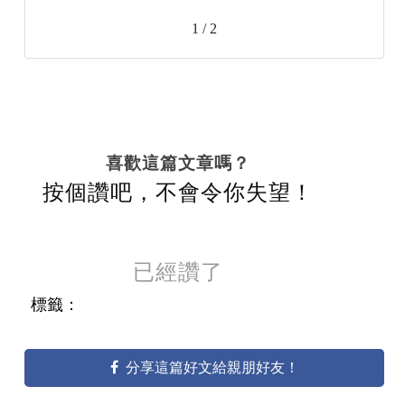
1 / 2
喜歡這篇文章嗎？
按個讚吧，不會令你失望！
已經讚了
標籤：
分享這篇好文給親朋好友！