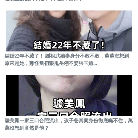
結婚22年不藏了！ 謝祖武嬌妻身分不敢不敢，萬萬沒想到
原來是她，難怪當初狠甩岳翎不娶張玉嬿...
璩美鳳一家三口合照流出，孩子爸真實身份徹底瞞不住，萬
萬沒想到竟然是他？