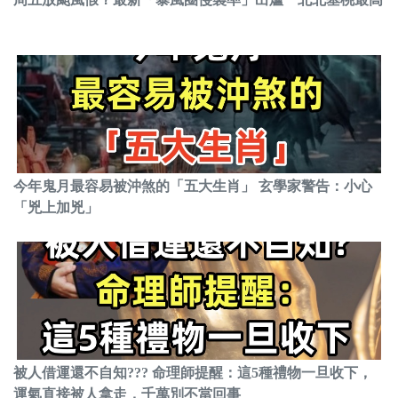
今年鬼月最容易被沖煞的「五大生肖」 玄學家警告：小心
「兇上加兇」
被人借運還不自知??? 命理師提醒：這5種禮物一旦收下，
運氣直接被人拿走，千萬別不當回事