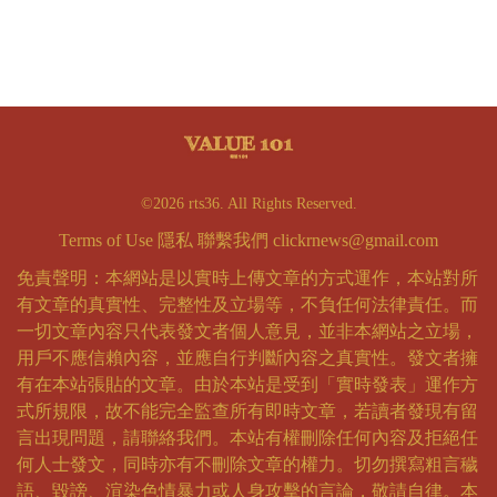
©2026 rts36. All Rights Reserved.
Terms of Use
隱私
聯繫我們
clickrnews@gmail.com
免責聲明：本網站是以實時上傳文章的方式運作，本站對所
有文章的真實性、完整性及立場等，不負任何法律責任。而
一切文章內容只代表發文者個人意見，並非本網站之立場，
用戶不應信賴內容，並應自行判斷內容之真實性。發文者擁
有在本站張貼的文章。由於本站是受到「實時發表」運作方
式所規限，故不能完全監查所有即時文章，若讀者發現有留
言出現問題，請聯絡我們。本站有權刪除任何內容及拒絕任
何人士發文，同時亦有不刪除文章的權力。切勿撰寫粗言穢
語、毀謗、渲染色情暴力或人身攻擊的言論，敬請自律。本