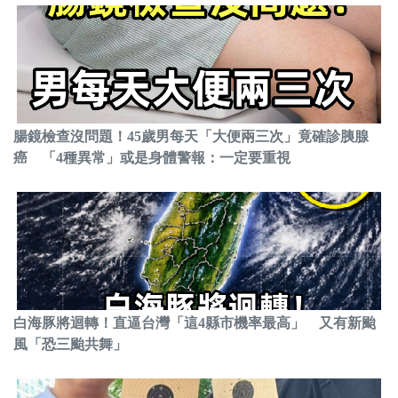
腸鏡檢查沒問題！45歲男每天「大便兩三次」竟確診胰腺
癌 「4種異常」或是身體警報：一定要重視
白海豚將迴轉！直逼台灣「這4縣市機率最高」 又有新颱
風「恐三颱共舞」