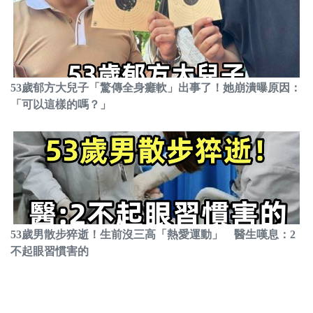
53歲郁方大兒子「驚傳全身癱軟」出事了！她崩潰曝原因：
「可以這樣的嗎？」
53歲男散步猝逝！生前沒三高「熱愛運動」 醫生嘆息：2
不起眼習慣害的