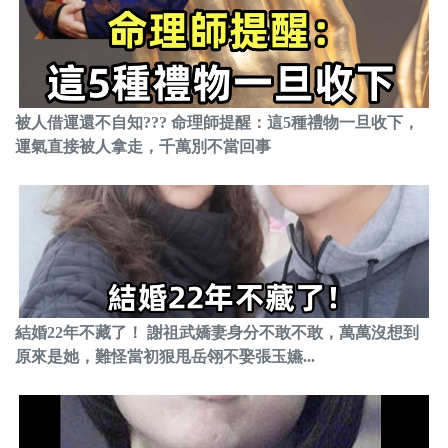
被人借運還不自知??? 命理師提醒：這5種禮物一旦收下，
運氣直接被人拿走，千萬別不當回事
結婚22年不藏了！ 謝祖武嬌妻身分不敢不敢，萬萬沒想到
原來是她，難怪當初狠甩岳翎不娶張玉嬿...