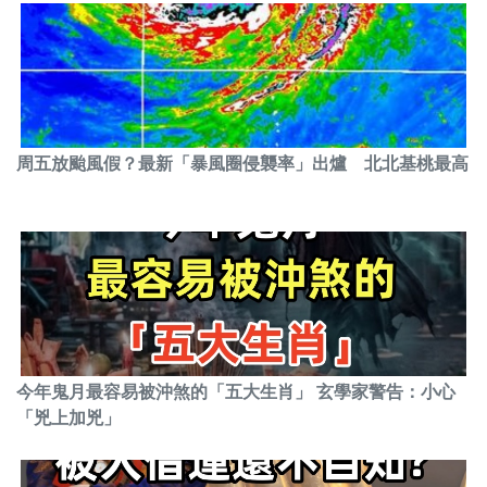
周五放颱風假？最新「暴風圈侵襲率」出爐 北北基桃最高
今年鬼月最容易被沖煞的「五大生肖」 玄學家警告：小心
「兇上加兇」