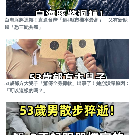
白海豚將迴轉！直逼台灣「這4縣市機率最高」 又有新颱
風「恐三颱共舞」
53歲郁方大兒子「驚傳全身癱軟」出事了！她崩潰曝原因：
「可以這樣的嗎？」