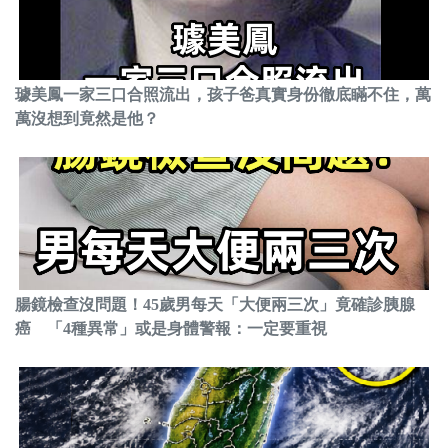
璩美鳳一家三口合照流出，孩子爸真實身份徹底瞞不住，萬
萬沒想到竟然是他？
腸鏡檢查沒問題！45歲男每天「大便兩三次」竟確診胰腺
癌 「4種異常」或是身體警報：一定要重視