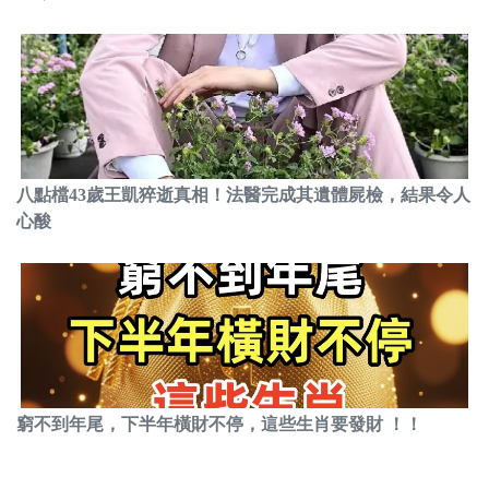
八點檔43歲王凱猝逝真相！法醫完成其遺體屍檢，結果令人
心酸
窮不到年尾，下半年橫財不停，這些生肖要發財 ！！