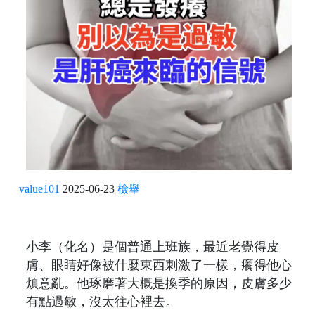
value101
2025-06-23
檢舉
小李（化名）是個普通上班族，最近老覺得皮
膚、眼睛好像被什麼東西刺激了一樣，癢得他心
煩意亂。他琢磨著大概是換季的原因，皮膚多少
有點過敏，沒太往心裡去。