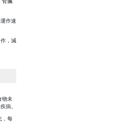
、腎臟
的運作速
運作，減
食物未
腸疾病。
此，每