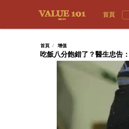
首頁
首頁
增值
吃飯八分飽錯了？醫生忠告：