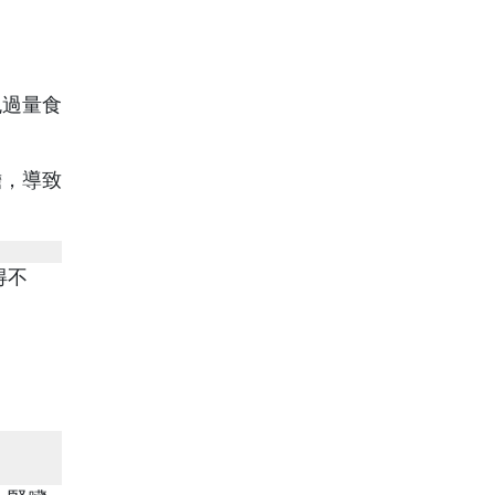
免過量食
擔，導致
。
得不