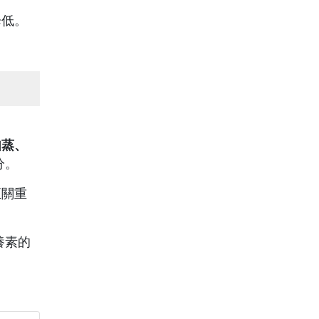
降低。
如蒸、
分。
至關重
養素的