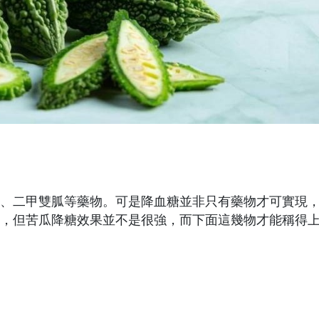
、二甲雙胍等藥物。可是降血糖並非只有藥物才可實現
，但苦瓜降糖效果並不是很強，而下面這幾物才能稱得