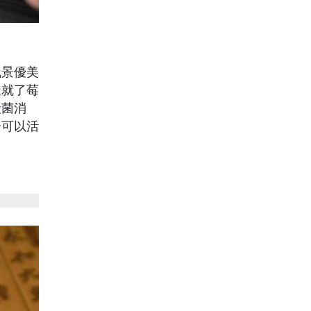
景優美
造就了莓
殺菌消
分可以活