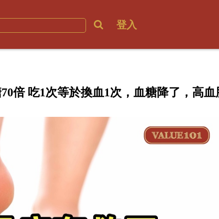
登入
70倍 吃1次等於換血1次，血糖降了，高血