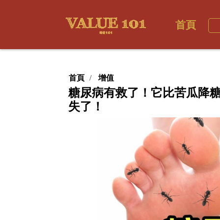
首頁
首頁
增值
糖尿病有救了！它比苦瓜降糖
失了！