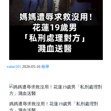
value101
2026-05-16
檢舉
媽媽遭辱求救沒用！花蓮19歲男「私刑處理對
方」濺血送醫