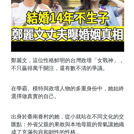
鄭麗文，這位性格鮮明的台灣政壇「女戰神」，
不只贏得萬千關注，還有數不清的爭議。
在學霸、模特與政壇人物的多重身份中，她始終
選擇做真實的自己。
出身於臺南眷村的她，從小就站在不同文化的交
匯點：外省父親的果敢與本地母親的骨氣讓她織
成了充滿包容和韌性的性格。