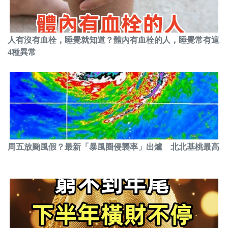
人有沒有血栓，睡覺就知道？體內有血栓的人，睡覺常有這
4種異常
周五放颱風假？最新「暴風圈侵襲率」出爐 北北基桃最高