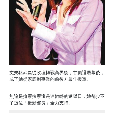
丈夫駱武昌從政壇轉戰商界後，甘願退居幕後，
成了她從家庭到事業的前後方最佳援軍。
無論是搶票拉票還是連軸轉的選舉日，她都少不
了這位「後勤部長」全力支持。