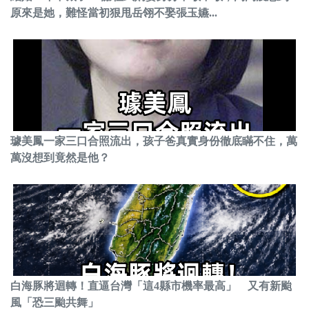
原來是她，難怪當初狠甩岳翎不娶張玉嬿...
璩美鳳一家三口合照流出，孩子爸真實身份徹底瞞不住，萬
萬沒想到竟然是他？
白海豚將迴轉！直逼台灣「這4縣市機率最高」 又有新颱
風「恐三颱共舞」