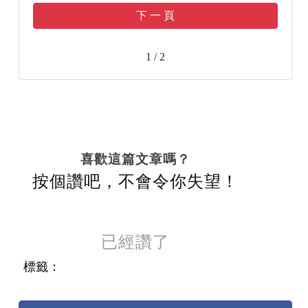
下 一 頁
1 / 2
喜歡這篇文章嗎？
按個讚吧，不會令你失望！
已經讚了
標籤：