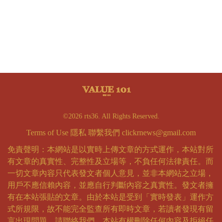
©2026 rts36. All Rights Reserved.
Terms of Use
隱私
聯繫我們
clickrnews@gmail.com
免責聲明：本網站是以實時上傳文章的方式運作，本站對所
有文章的真實性、完整性及立場等，不負任何法律責任。而
一切文章內容只代表發文者個人意見，並非本網站之立場，
用戶不應信賴內容，並應自行判斷內容之真實性。發文者擁
有在本站張貼的文章。由於本站是受到「實時發表」運作方
式所規限，故不能完全監查所有即時文章，若讀者發現有留
言出現問題，請聯絡我們。本站有權刪除任何內容及拒絕任