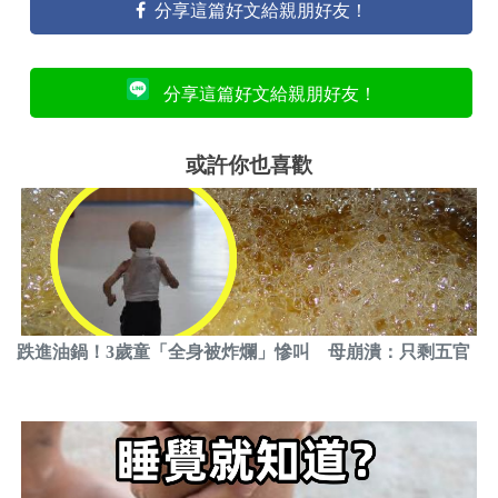
分享這篇好文給親朋好友！
分享這篇好文給親朋好友！
或許你也喜歡
跌進油鍋！3歲童「全身被炸爛」慘叫 母崩潰：只剩五官