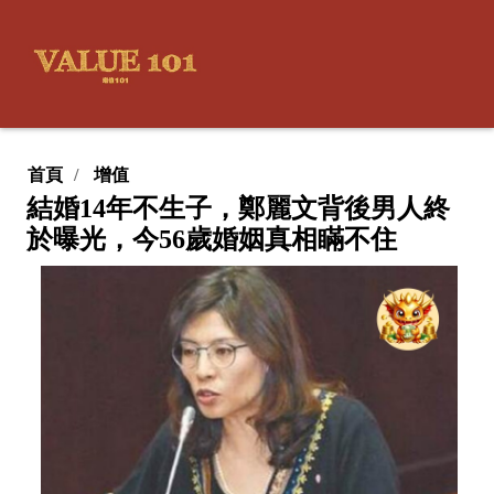
首頁
增值
結婚14年不生子，鄭麗文背後男人終
於曝光，今56歲婚姻真相瞞不住