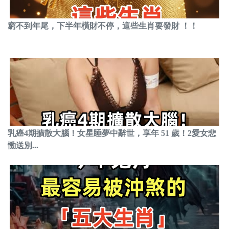
窮不到年尾，下半年橫財不停，這些生肖要發財 ！！
乳癌4期擴散大腦！女星睡夢中辭世，享年 51 歲！2愛女悲
慟送別...