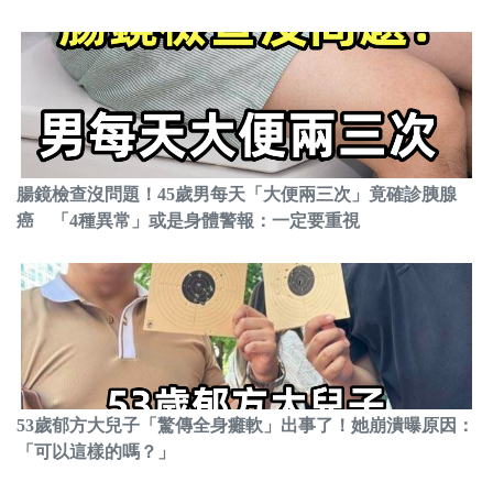
腸鏡檢查沒問題！45歲男每天「大便兩三次」竟確診胰腺
癌 「4種異常」或是身體警報：一定要重視
53歲郁方大兒子「驚傳全身癱軟」出事了！她崩潰曝原因：
「可以這樣的嗎？」