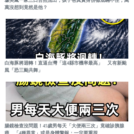
璩美鳳一家三口合照流出，孩子爸真實身份徹底瞞不住，萬
萬沒想到竟然是他？
白海豚將迴轉！直逼台灣「這4縣市機率最高」 又有新颱
風「恐三颱共舞」
腸鏡檢查沒問題！45歲男每天「大便兩三次」竟確診胰腺
癌 「4種異常」或是身體警報：一定要重視