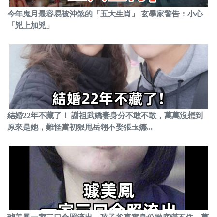
今年鬼月最容易被沖煞的「五大生肖」 玄學家警告：小心
「兇上加兇」
結婚22年不藏了！ 謝祖武嬌妻身分不敢不敢，萬萬沒想到
原來是她，難怪當初狠甩岳翎不娶張玉嬿...