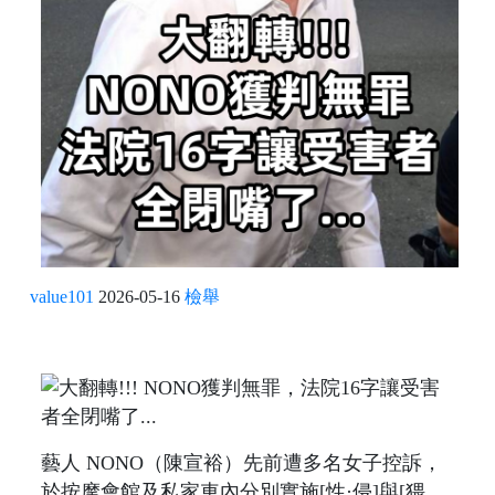
value101
2026-05-16
檢舉
藝人 NONO（陳宣裕）先前遭多名女子控訴，
於按摩會館及私家車內分別實施[性·侵]與[猥.