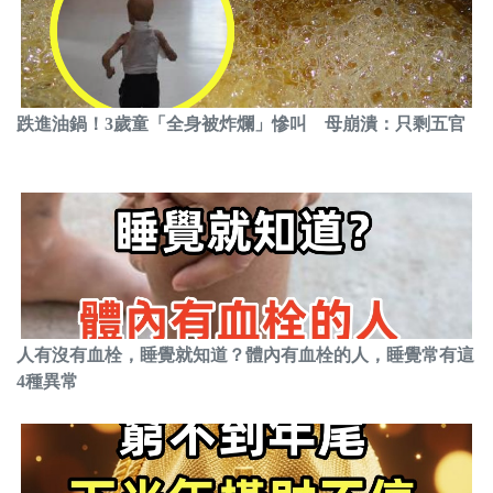
跌進油鍋！3歲童「全身被炸爛」慘叫 母崩潰：只剩五官
人有沒有血栓，睡覺就知道？體內有血栓的人，睡覺常有這
4種異常