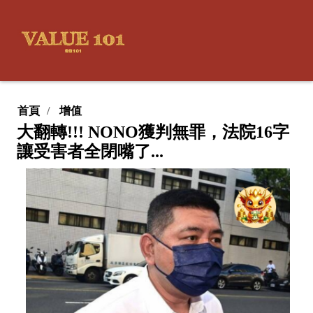
首頁
增值
大翻轉!!! NONO獲判無罪，法院16字
讓受害者全閉嘴了...