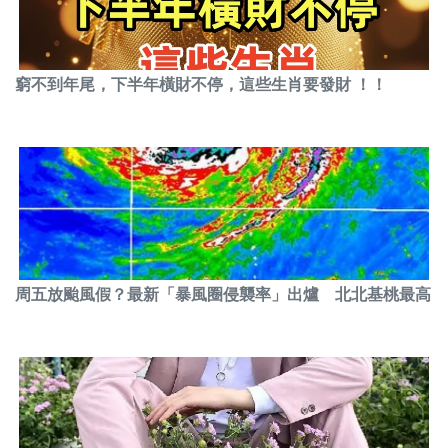
窮不到年尾，下半年橫財不停，這些生肖要發財 ！！
周五放颱風假？最新「暴風圈侵襲率」出爐 北北基桃最高