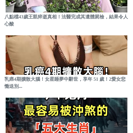
八點檔43歲王凱猝逝真相！法醫完成其遺體屍檢，結果令人
心酸
乳癌4期擴散大腦！女星睡夢中辭世，享年 51 歲！2愛女悲
慟送別...