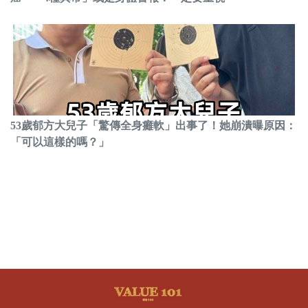
53歲郁方大兒子「驚傳全身癱軟」出事了！她崩潰曝原因：
「可以這樣的嗎？」