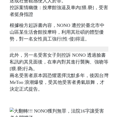
述或社會觀感便入人於罪。
控訴案情幽微：按摩館強逼及車內[猥.褻]，受害
者挺身指證
根據檢方起訴書內容，NONO 遭控於臺北市中
山區某生活會館按摩時，利用其壯碩的體型優
勢，對一名女性員工強行[性·侵]得逞。
此外，另一名受害女子則控訴 NONO 透過臉書
私訊約其見面後，在車內對其進行襲胸、強吻等
[猥.褻]行為。
兩名受害者原本因恐懼選擇沈默多年，後因台灣
MeToo 浪潮爆發，受其他受害者勇氣鼓舞，才
決定正式提告。