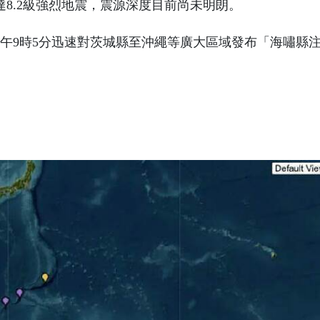
8.2級強烈地震，震源深度目前尚未明朗。
午9時5分迅速對茨城縣至沖繩等廣大區域發布「海嘯縣