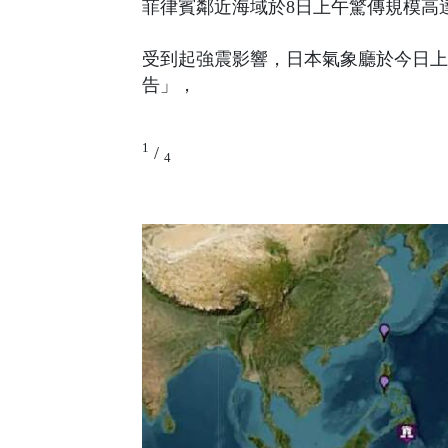
菲律賓鄰近海域於8日上午驚傳規模高達
受到起強震影響，日本氣象廳於今日上
告」，
1
/
4